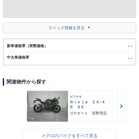
スペック情報を見る
- -
新車価格帯（実勢価格）
中古車価格帯
- -
関連物件から探す
カワサキ
Ｎｉｎｊａ ＺＸ−４
Ｒ ＳＥ
ゴヤオート 宜野湾店
メグロのバイクをすべて見る