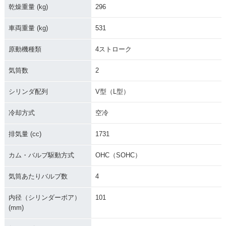
乾燥重量 (kg)
296
車両重量 (kg)
531
原動機種類
4ストローク
気筒数
2
シリンダ配列
V型（L型）
冷却方式
空冷
排気量 (cc)
1731
カム・バルブ駆動方式
OHC（SOHC）
気筒あたりバルブ数
4
内径（シリンダーボア）
101
(mm)