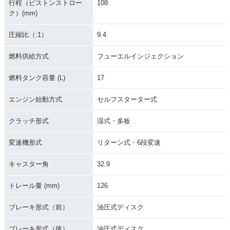
行程（ピストンストロー
108
ク）(mm)
圧縮比（:1）
9.4
燃料供給方式
フューエルインジェクション
燃料タンク容量 (L)
17
エンジン始動方式
セルフスターター式
クラッチ形式
湿式・多板
変速機形式
リターン式・6段変速
キャスター角
32.9
トレール量 (mm)
126
ブレーキ形式（前）
油圧式ディスク
ブレーキ形式（後）
油圧式ディスク