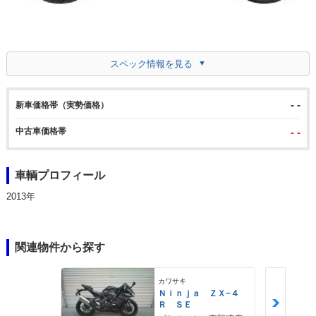
スペック情報を見る
- -
新車価格帯（実勢価格）
中古車価格帯
- -
車輌プロフィール
2013年
関連物件から探す
カワサキ
Ｎｉｎｊａ ＺＸ−４
Ｒ ＳＥ