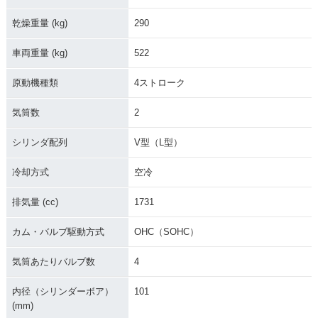
乾燥重量 (kg)
290
車両重量 (kg)
522
原動機種類
4ストローク
気筒数
2
シリンダ配列
V型（L型）
冷却方式
空冷
排気量 (cc)
1731
カム・バルブ駆動方式
OHC（SOHC）
気筒あたりバルブ数
4
内径（シリンダーボア）
101
(mm)