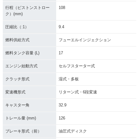
行程（ピストンストロー
108
ク）(mm)
圧縮比（:1）
9.4
燃料供給方式
フューエルインジェクション
燃料タンク容量 (L)
17
エンジン始動方式
セルフスターター式
クラッチ形式
湿式・多板
変速機形式
リターン式・6段変速
キャスター角
32.9
トレール量 (mm)
126
ブレーキ形式（前）
油圧式ディスク