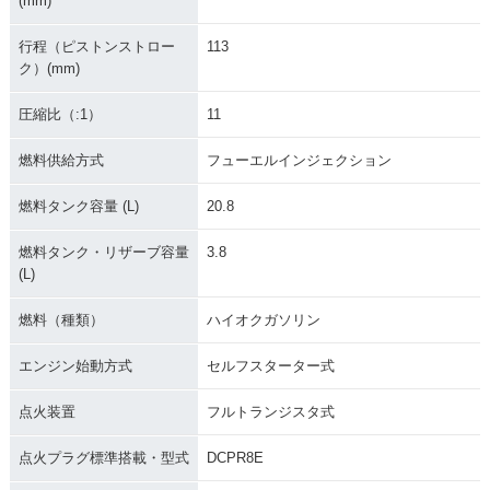
(mm)
行程（ピストンストロー
113
ク）(mm)
圧縮比（:1）
11
燃料供給方式
フューエルインジェクション
燃料タンク容量 (L)
20.8
燃料タンク・リザーブ容量
3.8
(L)
燃料（種類）
ハイオクガソリン
エンジン始動方式
セルフスターター式
点火装置
フルトランジスタ式
点火プラグ標準搭載・型式
DCPR8E