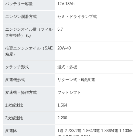
バッテリー容量
12V-18Ah
エンジン潤滑方式
セミ・ドライサンプ式
エンジンオイル量（フィル
5.7
タ交換時） (L)
推奨エンジンオイル（SAE
20W-40
粘度）
クラッチ形式
湿式・多板
変速機形式
リターン式・6段変速
変速機・操作方式
フットシフト
1次減速比
1.564
2次減速比
2.200
変速比
1速 2.733/2速 1.864/3速 1.386/4速 1.103/5