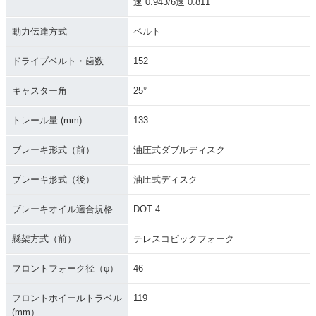
速 0.943/6速 0.811
動力伝達方式
ベルト
ドライブベルト・歯数
152
キャスター角
25°
トレール量 (mm)
133
ブレーキ形式（前）
油圧式ダブルディスク
ブレーキ形式（後）
油圧式ディスク
ブレーキオイル適合規格
DOT 4
懸架方式（前）
テレスコピックフォーク
フロントフォーク径（φ）
46
フロントホイールトラベル
119
(mm）