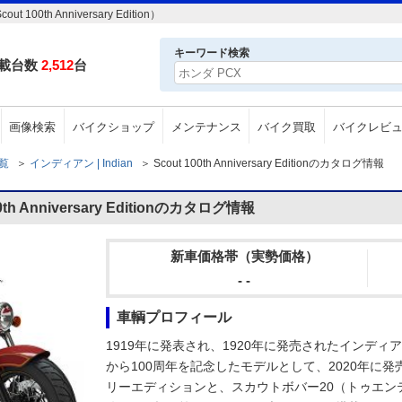
0th Anniversary Edition）
キーワード検索
載台数
2,512
台
画像検索
バイクショップ
メンテナンス
バイク買取
バイクレビ
一覧
＞
インディアン | Indian
＞
Scout 100th Anniversary Editionのカタログ情報
h Anniversary Editionのカタログ情報
新車価格帯（実勢価格）
- -
車輌プロフィール
1919年に発表され、1920年に発売されたインデ
から100周年を記念したモデルとして、2020年に発
リーエディションと、スカウトボバー20（トゥエンテ