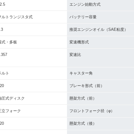
2.5
エンジン始動方式
フルトランジスタ式
バッテリー容量
.3
推奨エンジンオイル（SAE粘度）
湿式・多板
変速機形式
.357
変速比
ベルト
キャスター角
20
ブレーキ形式（前）
油圧式ディスク
懸架方式（前）
正立フォーク
フロントフォーク径（φ）
20
懸架方式（後）