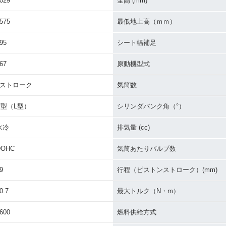
029
全高 (mm)
575
最低地上高（ｍｍ）
95
シート幅補足
67
原動機型式
4ストローク
気筒数
V型（L型）
シリンダバンク角（°）
水冷
排気量 (cc)
DOHC
気筒あたりバルブ数
9
行程（ピストンストローク）(mm)
0.7
最大トルク（N・m）
600
燃料供給方式