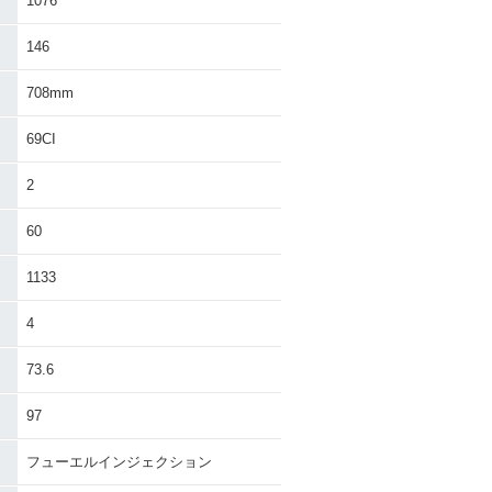
1076
146
708mm
69CI
2
60
1133
4
73.6
97
フューエルインジェクション