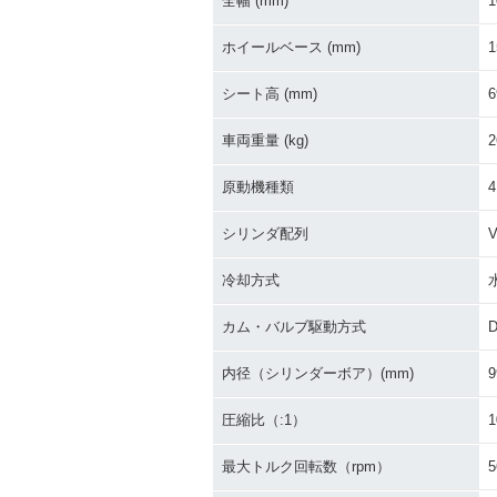
全幅 (mm)
1
ホイールベース (mm)
1
シート高 (mm)
6
車両重量 (kg)
2
原動機種類
シリンダ配列
冷却方式
カム・バルブ駆動方式
内径（シリンダーボア）(mm)
9
圧縮比（:1）
1
最大トルク回転数（rpm）
5