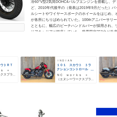
冷60°V型2気筒DOHC4バルブエンジンを搭載し、
ど、2010年代後半の（発表は2019年9月だった
ルシートやワイヤースポークのホイールをはじめ、
が各所にちりばめられていた。100thアニバーサリ
とともに、幅広のビーチハンドルバーが採用され、
リアキャリアが鎮座していた。世界限定750台が生
ＩＮＤＩＡＮ
カウトＲＴ
１０１ スカウト トラ
クションコントロール
ｋｓ ＋
３ライドモードセレク
ークスプラ
ＮＣ ｗｏｒｋｓ ＋
ト １１１馬力エンジ
（エヌシーワークスプラ
ン ブレンボキャリパー
ス）