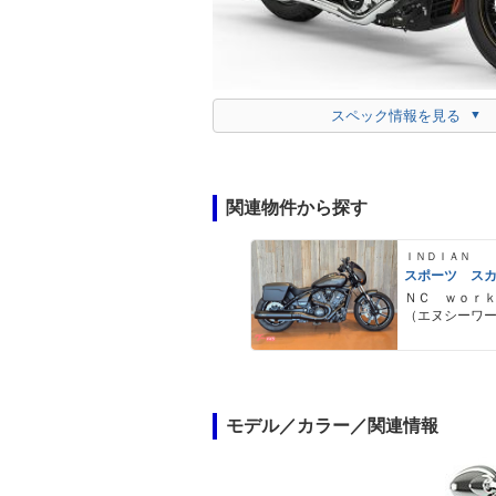
スペック情報を見る
関連物件から探す
ＩＮＤＩＡＮ
スポーツ ス
ＮＣ ｗｏｒ
（エヌシーワ
ス）
モデル／カラー／関連情報