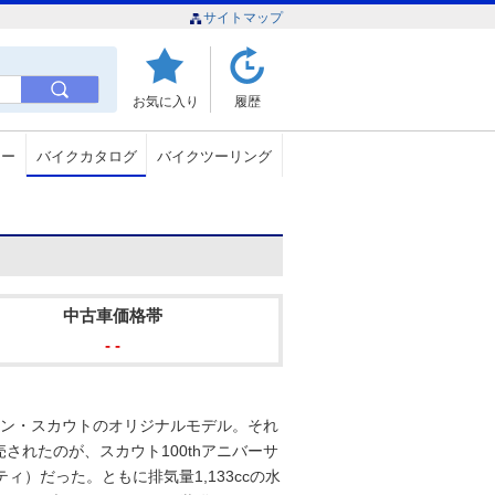
サイトマップ
お気に入り
履歴
ュー
バイクカタログ
バイクツーリング
中古車価格帯
- -
ィアン・スカウトのオリジナルモデル。それ
売されたのが、スカウト100thアニバーサ
ィ）だった。ともに排気量1,133ccの水