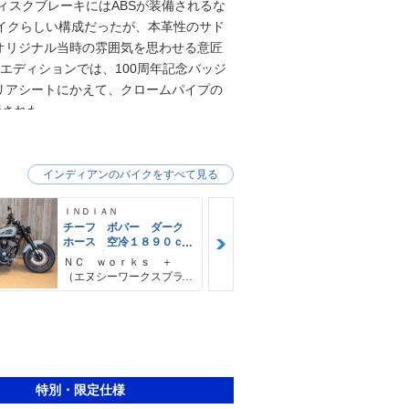
ディスクブレーキにはABSが装備されるな
）バイクらしい構成だったが、本革性のサド
オリジナル当時の雰囲気を思わせる意匠
ーエディションでは、100周年記念バッジ
リアシートにかえて、クロームパイプの
産された。
インディアンのバイクをすべて見る
ＩＮＤＩＡＮ
ＩＮＤＩＡＮ
チーフ ボバー ダーク
スプリング
ホース 空冷１８９０ｃ
空冷１８
ｃ ６速ミッション キ
サンダースト
ＮＣ ｗｏｒｋｓ ＋
ＮＣ ｗｏｒ
ーレスイグニッション
ジン クイッ
（エヌシーワークスプラ
（エヌシーワ
ＵＳＢ充電 ＡＢＳ Ｌ
クリアウィン
ス）
ス）
ＥＤヘッドライト
特別・限定仕様