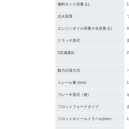
燃料タンク容量 (L)
1
点火装置
エンジンオイル容量※全容量 (L)
4
クラッチ形式
2次減速比
2
動力伝達方式
トレール量 (mm)
1
ブレーキ形式（後）
フロントフォークタイプ
フロントホイールトラベル(mm）
1