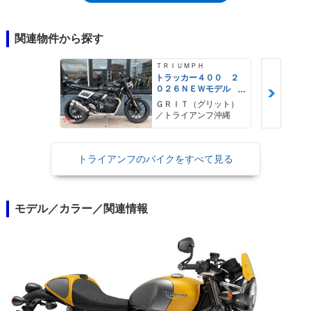
たものの、後輪のホイールトラベルはベースモデル同様の120ミリを維
持。前傾姿勢になっていた。組み合わされたギアボックスは5段変速で、
トラクションコントロールやABSを備えていた。シート下にはUSBポー
関連物件から探す
トも装備。
ＴＲＩＵＭＰＨ
トラッカー４００ ２
０２６ＮＥＷモデル
フラットトラック ト
ＧＲＩＴ（グリット）
ルクアシストクラッ
／トライアンフ沖縄
チ トラクションコン
トロール
トライアンフのバイクをすべて見る
モデル／カラー／関連情報