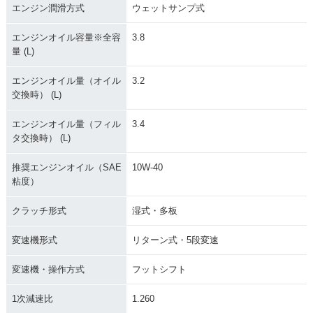
エンジン潤滑方式
ウェットサンプ式
エンジンオイル容量※全容
3.8
量 (L)
エンジンオイル量（オイル
3.2
交換時） (L)
エンジンオイル量（フィル
3.4
タ交換時） (L)
推奨エンジンオイル（SAE
10W-40
粘度）
クラッチ形式
湿式・多板
変速機形式
リターン式・5段変速
変速機・操作方式
フットシフト
1次減速比
1.260