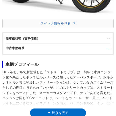
スペック情報を見る
- -
新車価格帯（実勢価格）
中古車価格帯
- -
車輌プロフィール
2017年モデルで新登場した「ストリートカップ」は、前年に水冷エンジ
ン化を果たしたボンネビルシリーズに加わったアーバンスポーツ。水冷ボ
ンネビルと共に登場したストリートツインは、シンプルなカスタムベース
としての役目も与えられていたが、このストリートカップは、ストリート
ツインをベースにした、メーカーカスタマイズドモデルであると言えた。
エンジンは同じ900ccユニットで、シートをカフェレーサー風に、ヘッド
ライト上に小さなフライスクリーンを備え、バーハンドル化、ミラーはバ
ーエンドに取り付けられていた。また、リアサスは、ストリートカップ専
▼ 続きを見る
用に開発されたもの。サスユニットの全長はベースモデルよりも長くなっ