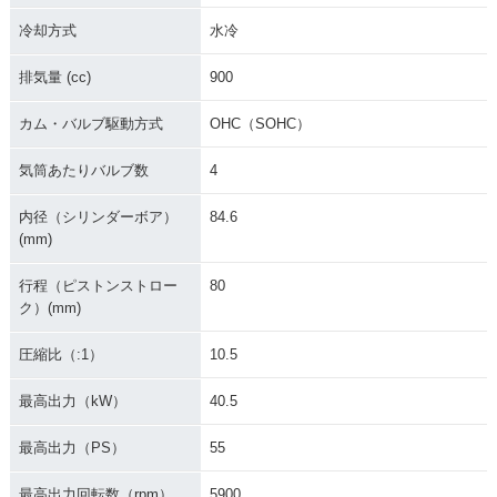
冷却方式
水冷
排気量 (cc)
900
カム・バルブ駆動方式
OHC（SOHC）
気筒あたりバルブ数
4
内径（シリンダーボア）
84.6
(mm)
行程（ピストンストロー
80
ク）(mm)
圧縮比（:1）
10.5
最高出力（kW）
40.5
最高出力（PS）
55
最高出力回転数（rpm）
5900