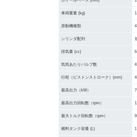
ホイールベース (mm)
1
車両重量 (kg)
1
原動機種類
シリンダ配列
排気量 (cc)
6
気筒あたりバルブ数
4
行程（ピストンストローク）(mm)
4
最高出力（kW）
7
最高出力回転数（rpm）
1
最大トルク回転数（rpm）
9
燃料タンク容量 (L)
1