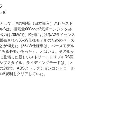
フ
e S
デルとして、再び登場（日本導入）されたスト
ルSは、排気量660ccの3気筒エンジンを搭
出力は70kWで、欧州におけるA2ライセンス
販売される35kW仕様モデルのためのベース
とが伺えた（35kW仕様車は、ベースモデル
下である必要があった）。とはいえ、そのルッ
に登場した新しいストリートトリプルRS同
シブスタイル。ライディングモードは、レ
の2種で、ABSとトラクションコントロール
ロ5規制もクリアしていた。