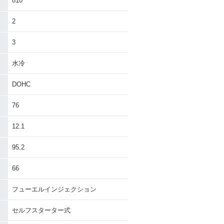
810
2
3
水冷
DOHC
76
12.1
95.2
66
フューエルインジェクション
セルフスターター式