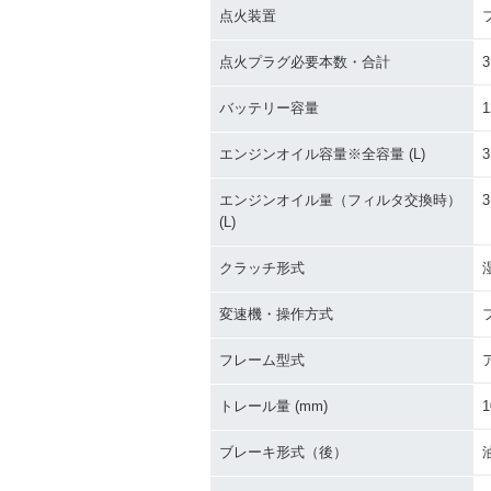
点火装置
点火プラグ必要本数・合計
3
バッテリー容量
1
エンジンオイル容量※全容量 (L)
3
エンジンオイル量（フィルタ交換時）
3
(L)
クラッチ形式
変速機・操作方式
フレーム型式
トレール量 (mm)
1
ブレーキ形式（後）