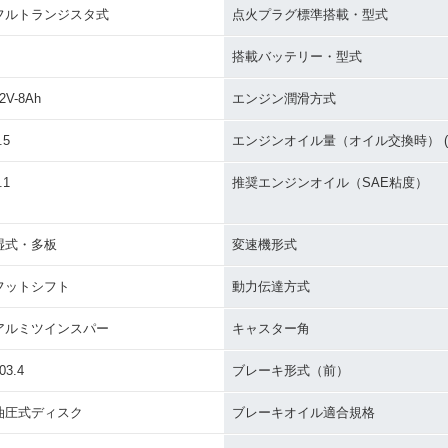
フルトランジスタ式
点火プラグ標準搭載・型式
搭載バッテリー・型式
2V-8Ah
エンジン潤滑方式
.5
エンジンオイル量（オイル交換時） (L
.1
推奨エンジンオイル（SAE粘度）
湿式・多板
変速機形式
フットシフト
動力伝達方式
アルミツインスパー
キャスター角
03.4
ブレーキ形式（前）
油圧式ディスク
ブレーキオイル適合規格