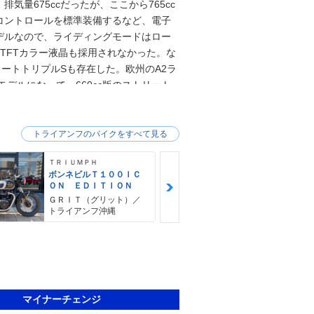
量675ccだったが、ここから765cc
コントロールを標準装備するなど、電子
デルなので、ライディングモードはロー
TFTカラー液晶も採用されなかった。な
リートトリプルSも存在した。欧州のA2ラ
モデルになって、660cc版のストリート
くなっていたストリートトリプルRSと
イトはLED化。扱いやすいエンジンセ
年型のストリートトリプルSは、日常シー
トライアンフのバイクをすべて見る
ＴＲＩＵＭＰＨ
ＴＲＩＵＭＰＨ
ボンネビルＴ１００ＩＣ
ストリートト
ＯＮ ＥＤＩＴＩＯＮ
５ＲＳ
ＧＲＩＴ（グリット）／
ＧＲＩＴ（グ
トライアンフ沖縄
トライアンフ
マイナーチェンジ