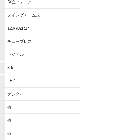
倒立フォーク
スイングアーム式
120/70ZR17
チューブレス
ラジアル
3.5
LED
デジタル
有
有
有