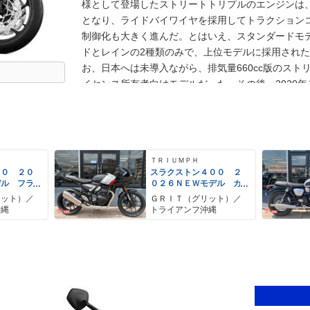
様として登場したストリートトリプルのエンジンは、排気
となり、ライドバイワイヤを採用してトラクション
制御化も大きく進んだ。とはいえ、スタンダードモ
ドとレインの2種類のみで、上位モデルに採用された
お、日本へは未導入ながら、排気量660cc版のスト
イセンス所有者向けモデルだった。その後、2020年
トリプルSが日本市場へも導入された。この年に新し
同じ、アグレッシブなデザインに変更され、ヘッドラ
ッティングもあって、過激なRSとは異なり、2020
ンでのファンライドを実現するモデルだった。
ＴＲＩＵＭＰＨ
００ ２０
スラクストン４００ ２
デル フラ
０２６ＮＥＷモデル カ
 トルクア
フェレーサー トルクア
リット）／
ＧＲＩＴ（グリット）／
チ トラク
シストクラッチ トラク
沖縄
トライアンフ沖縄
ロール
ションコントロール