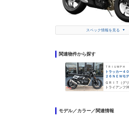
スペック情報を見る
関連物件から探す
ＴＲＩＵＭＰＨ
トラッカー４
２６ＮＥＷモ
ットトラック
ＧＲＩＴ（グ
シストクラッ
トライアンフ
ションコント
モデル／カラー／関連情報