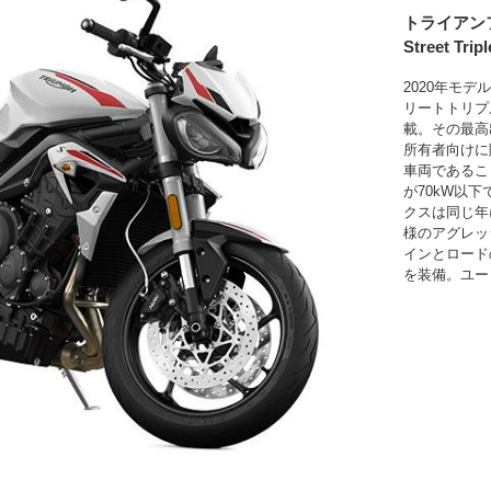
トライアン
Street Tripl
2020年モ
リートトリプ
載。その最高
所有者向けに
車両であるこ
が70kW以
クスは同じ年
様のアグレッ
インとロード
を装備。ユー