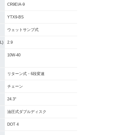
CR9EIA-9
YTX9-BS
ウェットサンプ式
)
2.9
10W-40
リターン式・6段変速
チェーン
24.3°
油圧式ダブルディスク
DOT 4