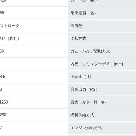
410
シート高 (mm)
88
乗車定員（名）
4ストローク
気筒数
並列（直列）
冷却方式
60
カム・バルブ駆動方式
内径（シリンダーボア）(mm)
8.5
圧縮比（:1）
0
最高出力（PS）
1250
最大トルク（N・m）
250
燃料供給方式
7
エンジン始動方式