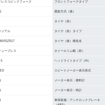
テレスコピックフォーク
フロントフォークタイプ
1
懸架方式（後）
タイヤ（前）
ラジアル
タイヤ（前）タイプ
80/55ZR17
タイヤ（後）構造名
チューブレス
ホイールリム幅（前）
.5
ヘッドライトタイプ（Hi）
LED
スピードメーター表示形式
有
メーター表示：燃料計
有
メーター表示：時計
有
車両装備：アンチロックブレーキ
（ABS）