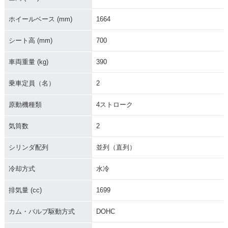
ホイールベース (mm)
1664
シート高 (mm)
700
車両重量 (kg)
390
乗車定員（名）
2
原動機種類
4ストローク
気筒数
2
シリンダ配列
並列（直列）
冷却方式
水冷
排気量 (cc)
1699
カム・バルブ駆動方式
DOHC