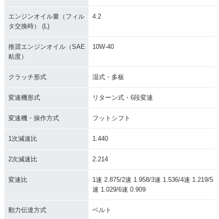
エンジンオイル量（フィル
4.2
タ交換時） (L)
推奨エンジンオイル（SAE
10W-40
粘度）
クラッチ形式
湿式・多板
変速機形式
リターン式・6段変速
変速機・操作方式
フットシフト
1次減速比
1.440
2次減速比
2.214
変速比
1速 2.875/2速 1.958/3速 1.536/4速 1.219/5
速 1.029/6速 0.909
動力伝達方式
ベルト