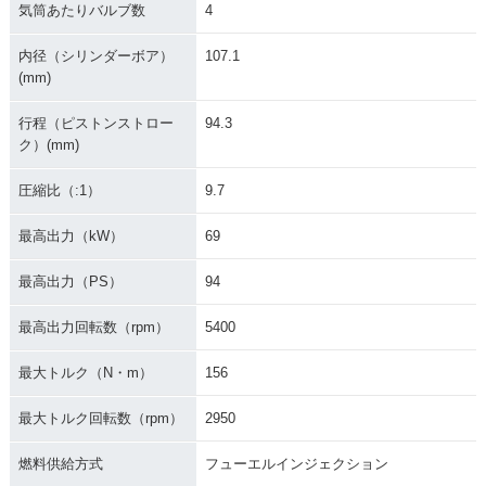
気筒あたりバルブ数
4
内径（シリンダーボア）
107.1
(mm)
行程（ピストンストロー
94.3
ク）(mm)
圧縮比（:1）
9.7
最高出力（kW）
69
最高出力（PS）
94
最高出力回転数（rpm）
5400
最大トルク（N・m）
156
最大トルク回転数（rpm）
2950
燃料供給方式
フューエルインジェクション