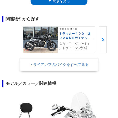
▼ 続きを見る
ウォールが白い）。サンダーバードストームと同じ1,699ccの水冷並列2気
筒エンジン（270度位相クランク）を搭載した。なお、スクリーンは取り
外し可能で、本革のパニアケースは内部に樹脂素材を使って型崩れを防止
していた。ちなみに「LT」は「ロングツーリング」ではなく、「ライトツ
関連物件から探す
ーリング」のこと。
ＴＲＩＵＭＰＨ
トラッカー４００ ２
０２６ＮＥＷモデル
フラットトラック ト
ＧＲＩＴ（グリット）
ルクアシストクラッ
／トライアンフ沖縄
チ トラクションコン
トロール
トライアンフのバイクをすべて見る
モデル／カラー／関連情報