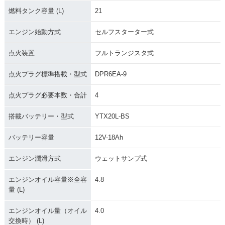
燃料タンク容量 (L)
21
エンジン始動方式
セルフスターター式
点火装置
フルトランジスタ式
点火プラグ標準搭載・型式
DPR6EA-9
点火プラグ必要本数・合計
4
搭載バッテリー・型式
YTX20L-BS
バッテリー容量
12V-18Ah
エンジン潤滑方式
ウェットサンプ式
エンジンオイル容量※全容
4.8
量 (L)
エンジンオイル量（オイル
4.0
交換時） (L)