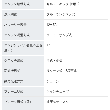
エンジン始動方式
セルフ・キック 併用式
点火装置
フルトランジスタ式
バッテリー容量
12V-5Ah
エンジン潤滑方式
ウェットサンプ式
エンジンオイル容量※全容
1.1
量 (L)
クラッチ形式
湿式・多板
変速機形式
リターン式・6段変速
動力伝達方式
チェーン
フレーム型式
ツインチューブ
ブレーキ形式（前）
油圧式ディスク