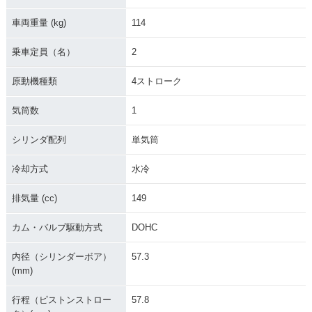
車両重量 (kg)
114
乗車定員（名）
2
原動機種類
4ストローク
気筒数
1
シリンダ配列
単気筒
冷却方式
水冷
排気量 (cc)
149
カム・バルブ駆動方式
DOHC
内径（シリンダーボア）
57.3
(mm)
行程（ピストンストロー
57.8