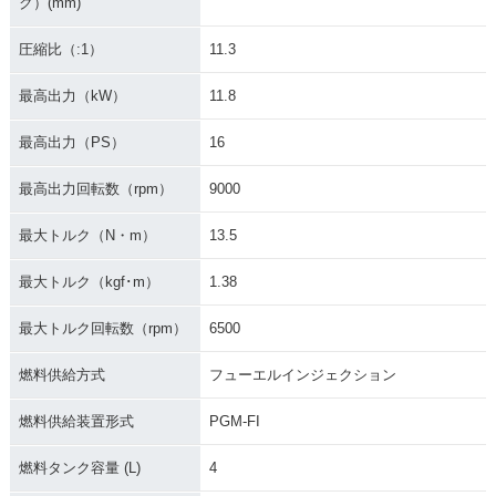
ク）(mm)
圧縮比（:1）
11.3
最高出力（kW）
11.8
最高出力（PS）
16
最高出力回転数（rpm）
9000
最大トルク（N・m）
13.5
最大トルク（kgf･m）
1.38
最大トルク回転数（rpm）
6500
燃料供給方式
フューエルインジェクション
燃料供給装置形式
PGM-FI
燃料タンク容量 (L)
4