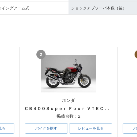
スイングアーム式
ショックアブソーバ本数（後）
2
ホンダ
ＣＢ４００Ｓｕｐｅｒ Ｆｏｕｒ ＶＴＥＣ ＳＰＥＣ３
掲載台数：2
見る
バイクを探す
レビューを見る
バ