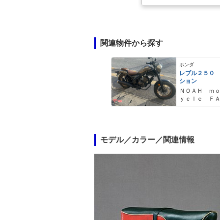
関連物件から探す
ホンダ
レブル２５０
ション
ＮＯＡＨ ｍ
ｙｃｌｅ Ｆ
Ｙ ノア・モ
クル・ファク
モデル／カラー／関連情報