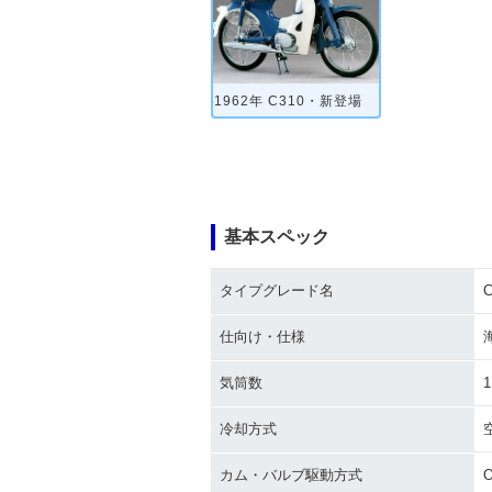
1962年 C310・新登場
基本スペック
タイプグレード名
C
仕向け・仕様
気筒数
1
冷却方式
カム・バルブ駆動方式