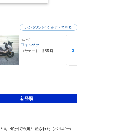
ホンダのバイクをすべて見る
ホンダ
ホンダ
フォルツァ
ＧＢ３５０Ｓ
ゴヤオート 那覇店
ＮＯＡＨ ｍ
ｙｃｌｅ Ｆ
Ｙ ノア・モ
クル・ファク
新登場
の高い欧州で現地生産された（ベルギーに