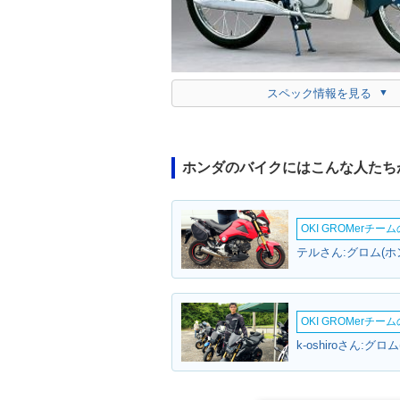
スペック情報を見る
ホンダのバイクにはこんな人たち
OKI GROMerチ
テルさん:グロム(ホ
OKI GROMerチ
k-oshiroさん:グロ