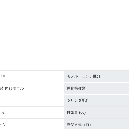
310
モデルチェンジ区分
海外向けモデル
原動機種類
シリンダ配列
空冷
排気量 (cc)
OHV
懸架方式（前）