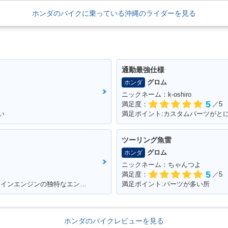
ホンダのバイクに乗っている沖縄のライダーを見る
通勤最強仕様
グロム
ホンダ
ニックネーム：k-oshiro
5
満足度：
／5
い
ツーリング魚雷
グロム
ホンダ
ニックネーム：ちゃんつよ
5
満足度：
／5
満足ポイント:中型クラスでは珍しい、Vツインエンジンの独特なエンジンサウンドは走っていて気持ちが良い。燃費、運動性能、乗り心地と、どれを取っても優秀で、街乗りからツーリングまで1台でこなせてしまう優等生。
満足ポイント:パーツが多い所
ホンダのバイクレビューを見る