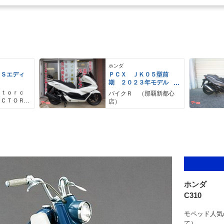
ホンダ
 Ｓエディ
ＰＣＸ ＪＫ０５型前
期 ２０２３年モデル
純正ロングスクリーン
ｏｔｏｒｃ
バイクＲ （那覇新都心
ＫＩＴＡＣＯバックレス
ＡＣＴＯＲ
店）
ト 純正セキュリティ
ーターサイ
スペアキー
トリー
ホンダ
C310
モペッド人気
て）。