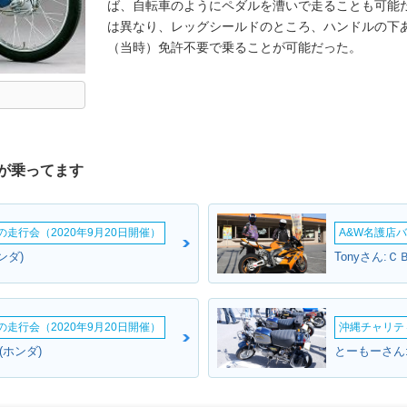
ば、自転車のようにペダルを漕いで走ることも可能
は異なり、レッグシールドのところ、ハンドルの下
（当時）免許不要で乗ることが可能だった。
が乗ってます
ームの走行会（2020年9月20日開催）
A&W名護店バ
ンダ)
Tonyさん:
ームの走行会（2020年9月20日開催）
沖縄チャリティ
ム(ホンダ)
とーもーさん: