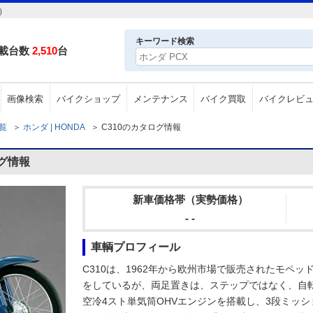
）
キーワード検索
載台数
2,510
台
画像検索
バイクショップ
メンテナンス
バイク買取
バイクレビ
一覧
＞
ホンダ | HONDA
＞
C310のカタログ情報
ログ情報
新車価格帯（実勢価格）
- -
車輌プロフィール
C310は、1962年から欧州市場で販売されたモペ
をしているが、両足置きは、ステップではなく、自転
空冷4スト単気筒OHVエンジンを搭載し、3段ミッ