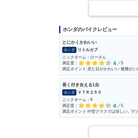
ホンダのバイクレビュー
とにかくかわいい
リトルカブ
ホンダ
ニックネーム：ひーさん
4
満足度：
／5
満足ポイント:見た目がかわいい 燃費がい
長く付き合える1台
ＶＴＲ２５０
ホンダ
ニックネーム：K
4
満足度：
／5