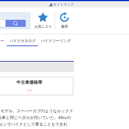
サイトマップ
お気に入り
履歴
ュー
バイクカタログ
バイクツーリング
中古車価格帯
- -
ッドモデル。スーパーカブのようなルックス
車と同じペダルが付いていた。49ccの
ションでバイクとして乗ることもできれ