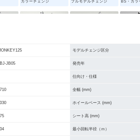
カラーチェンジ
フルモデルチェンジ
BS・カ
MONKEY125
モデルチェンジ区分
EY125・
2018年 MONKEY125 A
2018年 MONKEY125・
MONKE
BS・新登場
新登場
BJ-JB05
発売年
仕向け・仕様
710
全幅 (mm)
030
ホイールベース (mm)
75
シート高 (mm)
04
最小回転半径（ｍ）