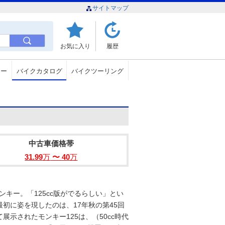
サイトマップ
お気に入り
履歴
ュー
バイクカタログ
バイクツーリング
中古車価格帯
31.99
万
〜 40
万
モンキー。「125cc版がでるらしい」とい
初に姿を現したのは、17年秋の第45回
示されたモンキー125は、（50cc時代