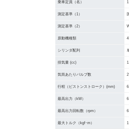
乗車定員（名）
1
測定基準（1）
測定基準（2）
原動機種類
シリンダ配列
排気量 (cc)
1
気筒あたりバルブ数
2
行程（ピストンストローク）(mm)
6
最高出力（kW）
6
最高出力回転数（rpm）
6
最大トルク（kgf･m）
1