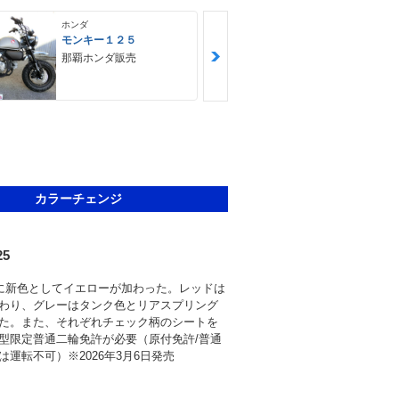
ホンダ
ホンダ
モンキー１２５
モンキー１２
那覇ホンダ販売
モトフリー
那覇店
カラーチェンジ
25
5に新色としてイエローが加わった。レッドは
わり、グレーはタンク色とリアスプリング
た。また、それぞれチェック柄のシートを
型限定普通二輪免許が必要（原付免許/普通
は運転不可）※2026年3月6日発売