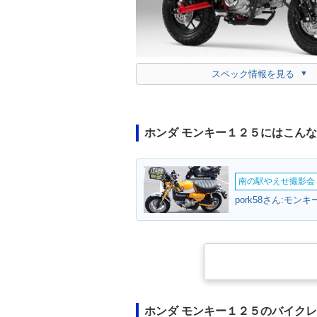
スペック情報を見る
ホンダ モンキー１２５にはこん
南の駅やえせ撮影会（
pork58さん:モン
ホンダ モンキー１２５のバイク