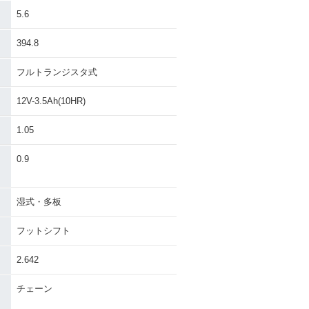
5.6
394.8
フルトランジスタ式
12V-3.5Ah(10HR)
1.05
）
0.9
湿式・多板
フットシフト
2.642
チェーン