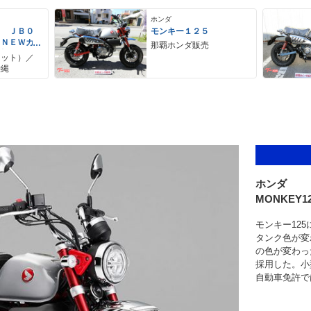
ホンダ
５ ＪＢ０
モンキー１２５
６ＮＥＷカ
那覇ホンダ販売
ク柄シー
リット）／
沖縄
ホンダ
MONKEY1
モンキー12
タンク色が変
の色が変わっ
採用した。小
自動車免許で