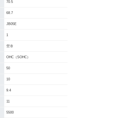
70.5
68.7
JB05E
1
空冷
OHC（SOHC）
50
10
9.4
11
5500