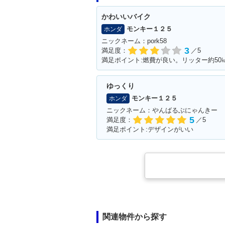
かわいいバイク
モンキー１２５
ホンダ
ニックネーム：pork58
3
満足度：
／5
満足ポイント:燃費が良い。リッター約50
ゆっくり
モンキー１２５
ホンダ
ニックネーム：やんばるぶにゃんきー
5
満足度：
／5
満足ポイント:デザインがいい
関連物件から探す