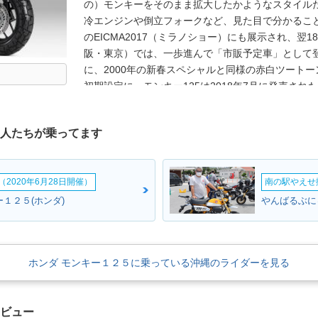
の）モンキーをそのまま拡大したかようなスタイル
冷エンジンや倒立フォークなど、見た目で分かるこ
のEICMA2017（ミラノショー）にも展示され、翌
阪・東京）では、一歩進んで「市販予定車」として
に、2000年の新春スペシャルと同様の赤白ツート
初期設定に、モンキー125は2018年7月に発売され
も登場。すでに欧州ではABSの装備が必須化されて
たため、いずれABS装備モデルに一本化されることが
な人たちが乗ってます
となり、「原付2種」となったが、モンキー125は
を実現するためだったと思われた。2021年9月にモ
同系のエンジン（123cc）と5速ミッションを搭載
2020年6月28日開催）
南の駅やえせ撮
り、1グレード構成になった。※2024年7月にカラ
ーとして、ギアポジションメーター（時計付き）が
キー１２５(ホンダ)
やんばるぶに
ホンダ モンキー１２５に乗っている沖縄のライダーを見る
レビュー