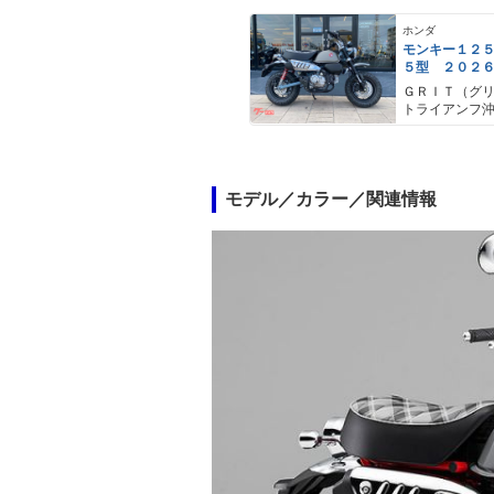
ホンダ
モンキー１２
５型 ２０２
ラー チェッ
ＧＲＩＴ（グ
ト ＡＢＳ
トライアンフ
モデル／カラー／関連情報