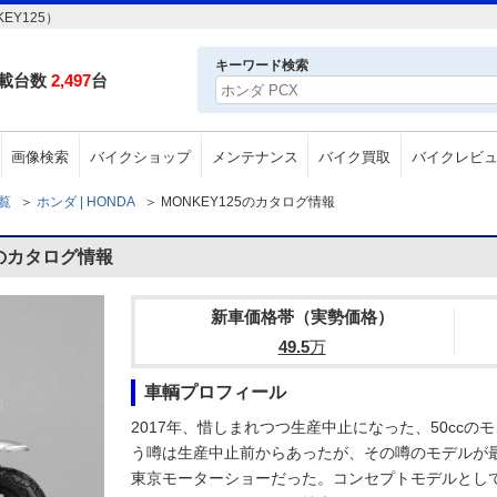
EY125）
キーワード検索
載台数
2,497
台
画像検索
バイクショップ
メンテナンス
バイク買取
バイクレビ
一覧
＞
ホンダ | HONDA
＞
MONKEY125のカタログ情報
5のカタログ情報
新車価格帯（実勢価格）
49.5
万
車輌プロフィール
2017年、惜しまれつつ生産中止になった、50ccの
う噂は生産中止前からあったが、その噂のモデルが最
東京モーターショーだった。コンセプトモデルとして展