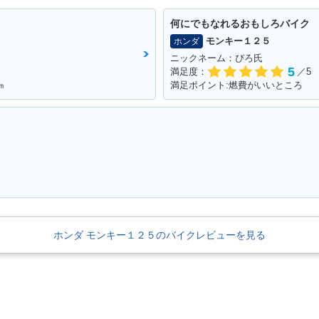
何にでもなれるおもしろバイク
モンキー１２５
ホンダ
ニックネーム：ぴろ氏
5
満足度：
／5
㎞
満足ポイント:燃費がいいところ
ホンダ モンキー１２５のバイクレビューを見る