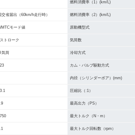
燃料消費率（1）(km/L)
国交省届出（60km/h走行時）
燃料消費率（2）(km/L)
WMTCモード値
原動機型式
4ストローク
気筒数
単気筒
冷却方式
23
カム・バルブ駆動方式
内径（シリンダーボア）(mm)
3.1
圧縮比（:1）
.9
最高出力（PS）
750
最大トルク（N・m）
.1
最大トルク回転数（rpm）