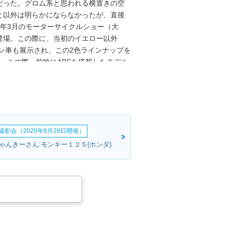
だった。グロム系と思われる横置きの空
と以外は明らかにならなかったが、直後
18年3月のモーターサイクルショー（大
登場。この際に、当初のイエロー以外
ーン車も展示され、この2色ラインナップを
た。この際、前輪にABSを搭載したモデル
おり、日本市場でもその流れの中にあっ
予想された。なお、排気量が51cc以上
「1人乗り」仕様。モンキーらしいデザイン
デルチェンジをうけ、グロム（JC92）と
した。また、この際にABSは標準装備とな
影会（2020年6月28日開催）
ーチェンジを受けた際に、純正アクセサリ
ラインナップされた。
ゃんきーさん:モンキー１２５(ホンダ)