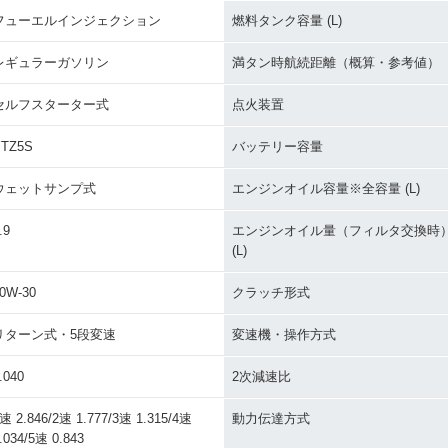
フューエルインジェクション
燃料タンク容量 (L)
レギュラーガソリン
満タン時航続距離（概算・参考値）
セルフスターター式
点火装置
YTZ5S
バッテリー容量
ウェットサンプ式
エンジンオイル容量※全容量 (L)
.9
エンジンオイル量（フィルタ交換時
(L)
0W-30
クラッチ形式
リターン式・5段変速
変速機・操作方式
.040
2次減速比
速 2.846/2速 1.777/3速 1.315/4速
動力伝達方式
.034/5速 0.843