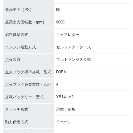
最高出力（PS）
95
最高出力回転数（rpm）
9000
燃料供給方式
キャブレター
エンジン始動方式
セルフスターター式
点火装置
フルトランジスタ式
点火プラグ標準搭載・型式
D9EA
点火プラグ必要本数・合計
4
搭載バッテリー・型式
YB14L-A2
クラッチ形式
湿式・多板
動力伝達方式
チェーン