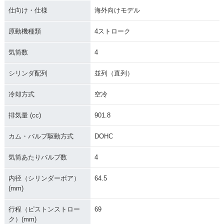
仕向け・仕様
海外向けモデル
原動機種類
4ストローク
気筒数
4
シリンダ配列
並列（直列）
冷却方式
空冷
排気量 (cc)
901.8
カム・バルブ駆動方式
DOHC
気筒あたりバルブ数
4
内径（シリンダーボア）
64.5
(mm)
行程（ピストンストロー
69
ク）(mm)