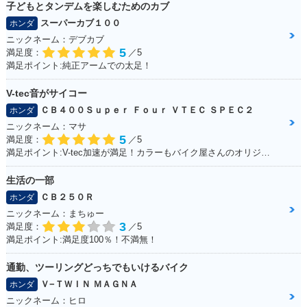
子どもとタンデムを楽しむためのカブ
スーパーカブ１００
ホンダ
ニックネーム：デブカブ
5
満足度：
／5
満足ポイント:純正アームでの太足！
V-tec音がサイコー
ＣＢ４００Ｓｕｐｅｒ Ｆｏｕｒ ＶＴＥＣ ＳＰＥＣ２
ホンダ
ニックネーム：マサ
5
満足度：
／5
満足ポイント:V-tec加速が満足！カラーもバイク屋さんのオリジナルカラーです。
生活の一部
ＣＢ２５０Ｒ
ホンダ
ニックネーム：まちゅー
3
満足度：
／5
満足ポイント:満足度100％！不満無！
通勤、ツーリングどっちでもいけるバイク
Ｖ−ＴＷＩＮ ＭＡＧＮＡ
ホンダ
ニックネーム：ヒロ