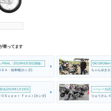
が乗ってます
INAL（2019年6月30日開催）
OKI GROM
ＮＤＡ・他車種(ホンダ)
ちゃんゆきさん
会(2019年1月19日)
ハーレー大試乗
４００Ｓｕｐｅｒ Ｆｏｕｒ(ホンダ)
りゅうさん:Ｖ