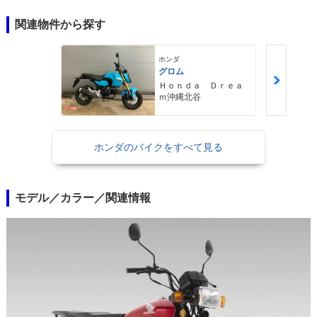
関連物件から探す
ホンダ
グロム
Ｈｏｎｄａ Ｄｒｅａ
ｍ沖縄北谷
ホンダのバイクをすべて見る
モデル／カラー／関連情報