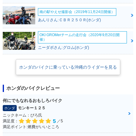
南の駅やえせ撮影会（2019年11月24日開催）
あんりさん:ＣＢＲ２５０Ｒ(ホンダ)
OKI GROMerチームの走行会（2020年9月20日開
催）
ニーダボさん:グロム(ホンダ)
ホンダのバイクに乗っている沖縄のライダーを見る
ホンダのバイクレビュー
何にでもなれるおもしろバイク
モンキー１２５
ホンダ
ニックネーム：ぴろ氏
5
満足度：
／5
満足ポイント:燃費がいいところ