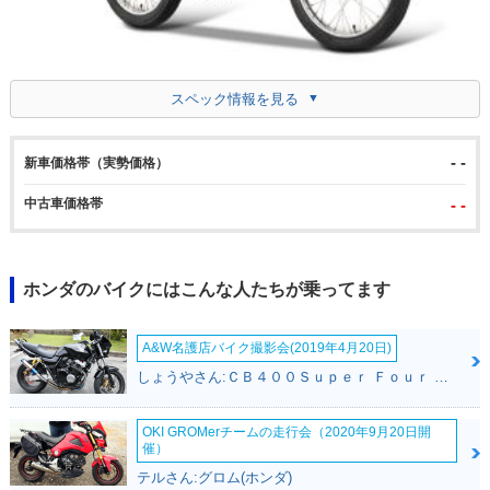
スペック情報を見る
- -
新車価格帯（実勢価格）
中古車価格帯
- -
ホンダのバイクにはこんな人たちが乗ってます
A&W名護店バイク撮影会(2019年4月20日)
しょうやさん:ＣＢ４００Ｓｕｐｅｒ Ｆｏｕｒ ＶＴＥＣ ＳＰＥＣ３(ホンダ)
OKI GROMerチームの走行会（2020年9月20日開
催）
テルさん:グロム(ホンダ)