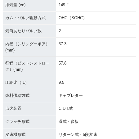
排気量 (cc)
149.2
カム・バルブ駆動方式
OHC（SOHC）
気筒あたりバルブ数
2
内径（シリンダーボア）
57.3
(mm)
行程（ピストンストロー
57.8
ク）(mm)
圧縮比（:1）
9.5
燃料供給方式
キャブレター
点火装置
C.D.I.式
クラッチ形式
湿式・多板
変速機形式
リターン式・5段変速