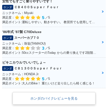
女性でもすごく乗りやすいです！
ＣＢ４００Ｓｕｐｅｒ Ｆｏｕｒ
ホンダ
ニックネーム：Miyuki
5
満足度：
／5
満足ポイント:運転しやすい。動きやすい。 教習所でも使用していて使いやすいので、私でも快適に運転できます。
’86年式 ’87製 C70Deluxe
スーパーカブ７０
ホンダ
ニックネーム：珠翁(TAMAOU)
3
満足度：
／5
満足ポイント:50ccスクーターのToday からの乗り換えです2段階右折や、30km/h規制から逃れるためにこれにしました。 Today にはセルモーターがありましたが、C70のエンジンスタートはキックのみ。 坂道にはどうしても非力感があり、登らないイメージ。 また、キャンプツーリングなど荷物満載で出掛けた時も中々走りません。 スプロケを前15、後38に換装してます。非力なのでややトルクに振って見ました。タイヤはノーマルです。これで75km/h出るか出ないかって所です。 普段使いの足がわりには良く働いてくれます。 キャンプや株主総会に出掛けるのでもっと磨いて、可愛がり、長く乗るつもりです。
ビキニカウルでいいでしょ～
ＣＢ１３００Ｓｕｐｅｒ Ｆｏｕｒ
ホンダ
ニックネーム：HONDA Jr
5
満足度：
／5
満足ポイント:大人のBike！ 重たいけど走り出したら軽く感じる！
ホンダのバイクレビューを見る