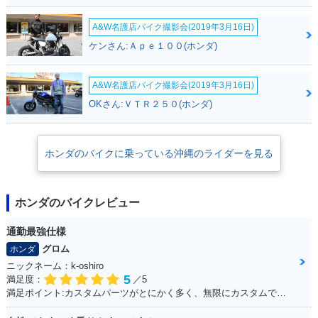
A&W名護店バイク撮影会(2019年3月16日)
ケンさん:Ａｐｅ１００(ホンダ)
A&W名護店バイク撮影会(2019年3月16日)
OKさん:ＶＴＲ２５０(ホンダ)
ホンダのバイクに乗っている沖縄のライダーを見る
ホンダのバイクレビュー
通勤最強仕様
グロム
ホンダ
ニックネーム：k-oshiro
5
満足度：
／5
満足ポイント:カスタムパーツがとにかく多く、無限にカスタムできる。