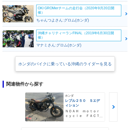
OKI GROMerチームの走行会（2020年9月20日開
催）
ちゃんつよさん:グロム(ホンダ)
沖縄チャリティーランFINAL（2019年6月30日開
催）
マナミさん:グロム(ホンダ)
ホンダのバイクに乗っている沖縄のライダーを見る
関連物件から探す
ホンダ
レブル２５０ Ｓエデ
ィション
ＮＯＡＨ ｍｏｔｏｒ
ｃｙｃｌｅ ＦＡＣＴ
ＯＲＹ ノア・モータ
ーサイクル・ファクト
リー