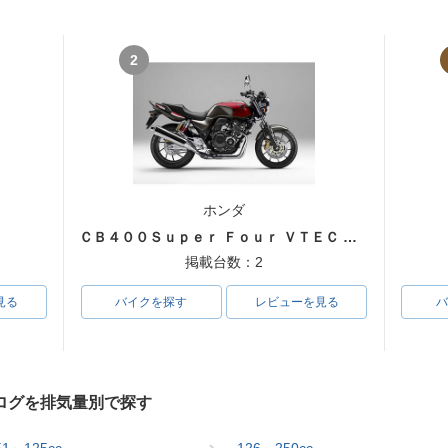
2
ホンダ
ＣＢ４００Ｓｕｐｅｒ Ｆｏｕｒ ＶＴＥＣ ＳＰＥＣ３
掲載台数：2
見る
バイクを探す
レビューを見る
バ
ログを排気量別で探す
51～125cc
126～250cc