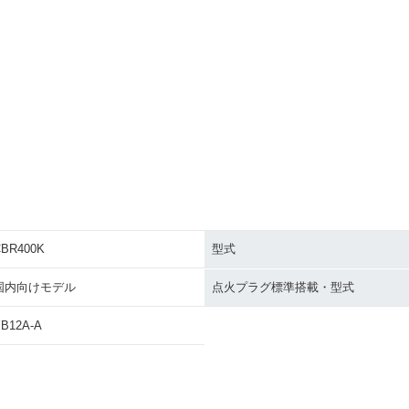
CBR400K
型式
国内向けモデル
点火プラグ標準搭載・型式
B12A-A