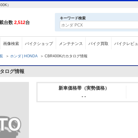
00K）
キーワード検索
載台数
2,512
台
画像検索
バイクショップ
メンテナンス
バイク買取
バイクレビ
一覧
＞
ホンダ | HONDA
＞
CBR400Kのカタログ情報
カタログ情報
新車価格帯（実勢価格）
- -