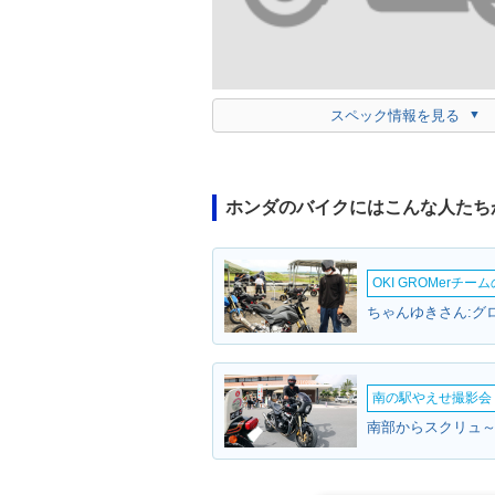
スペック情報を見る
ホンダのバイクにはこんな人たち
OKI GROMerチ
ちゃんゆきさん:グロ
南の駅やえせ撮影会（