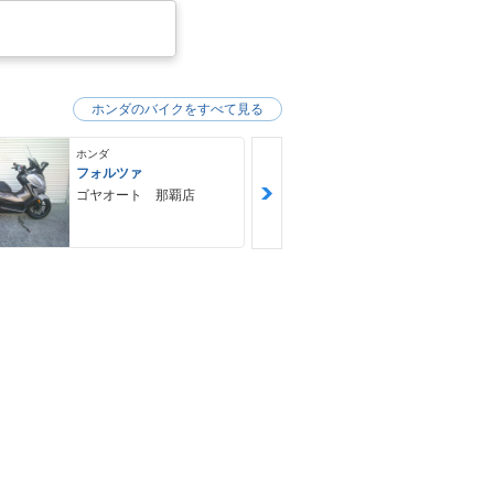
ホンダのバイクをすべて見る
ホンダ
ホンダ
フォルツァ
ＧＢ３５０Ｓ
ゴヤオート 那覇店
ＮＯＡＨ ｍ
ｙｃｌｅ Ｆ
Ｙ ノア・モ
クル・ファク