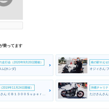
が乗ってます
ームの走行会（2020年9月20日開催）
南の駅やえせ撮
ム(ホンダ)
オジィさん:フ
2019年11月24日開催）
沖縄チャリティ
南部からスクリュ～さん:ＣＢ１３００Ｓｕｐｅｒ Ｆｏｕｒ(ホンダ)
たけさんさん