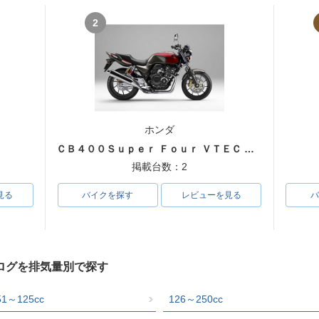
2
ホンダ
ＣＢ４００Ｓｕｐｅｒ Ｆｏｕｒ ＶＴＥＣ ＳＰＥＣ３
掲載台数：2
見る
バイクを探す
レビューを見る
バ
ログを排気量別で探す
51～125cc
126～250cc