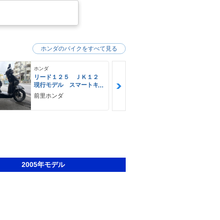
ホンダのバイクをすべて見る
ホンダ
ホンダ
リード１２５ ＪＫ１２
ＰＣＸ ＪＫ
現行モデル スマートキ
期 ２０２
ー ＬＥＤヘッドライ
純正ロング
前里ホンダ
バイクＲ （
ト Ｔｙｐｅ−Ｃ
ＫＩＴＡＣＯ
店）
ト 純正セ
スペアキー
2005年モデル