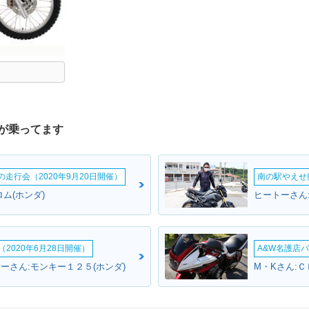
が乗ってます
ームの走行会（2020年9月20日開催）
南の駅やえせ撮
ム(ホンダ)
ヒートーさん:
2020年6月28日開催）
A&W名護店バ
ーさん:モンキー１２５(ホンダ)