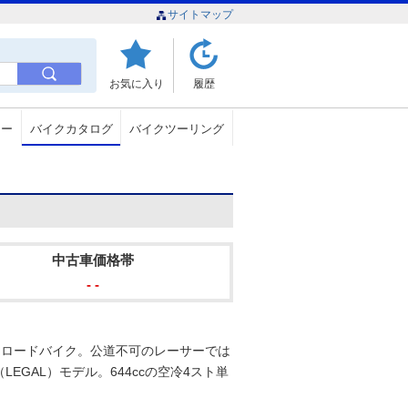
サイトマップ
お気に入り
履歴
ュー
バイクカタログ
バイクツーリング
中古車価格帯
- -
オフロードバイク。公道不可のレーサーでは
GAL）モデル。644ccの空冷4スト単