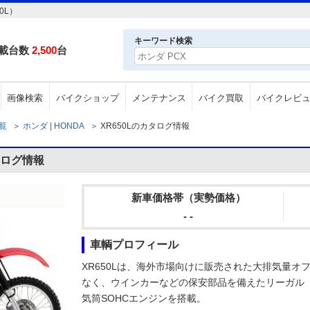
0L）
キーワード検索
載台数
2,500
台
画像検索
バイクショップ
メンテナンス
バイク買取
バイクレビ
一覧
＞
ホンダ | HONDA
＞
XR650Lのカタログ情報
タログ情報
新車価格帯（実勢価格）
- -
車輌プロフィール
XR650Lは、海外市場向けに販売された大排気量
なく、ウインカーなどの保安部品を備えたリーガル（LE
気筒SOHCエンジンを搭載。