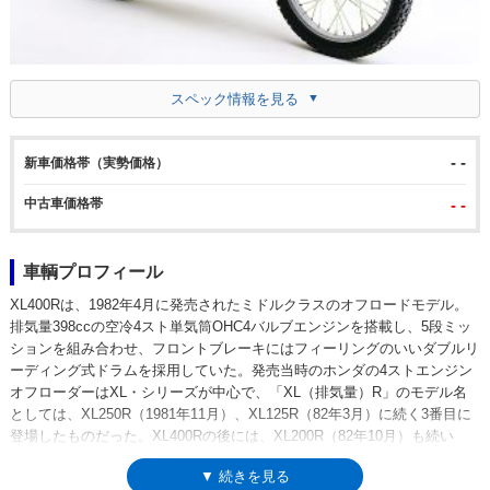
スペック情報を見る
- -
新車価格帯（実勢価格）
中古車価格帯
- -
車輌プロフィール
XL400Rは、1982年4月に発売されたミドルクラスのオフロードモデル。
排気量398ccの空冷4スト単気筒OHC4バルブエンジンを搭載し、5段ミッ
ションを組み合わせ、フロントブレーキにはフィーリングのいいダブルリ
ーディング式ドラムを採用していた。発売当時のホンダの4ストエンジン
オフローダーはXL・シリーズが中心で、「XL（排気量）R」のモデル名
としては、XL250R（1981年11月）、XL125R（82年3月）に続く3番目に
登場したものだった。XL400Rの後には、XL200R（82年10月）も続い
た。また、XL400Rは、CX-ユーロとCB400LCと同一発売されており、
▼ 続きを見る
1982年は、ホンダの400ccクラスに、オフロードモデル、ヨーロピアンス