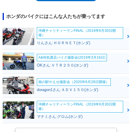
ポーツ、アメリカンクルーザーの3タイプが一気にラインナップされた春
になった。
ホンダのバイクにはこんな人たちが乗ってます
沖縄チャリティーランFINAL（2019年6月30日開
催）
りんさん:ＨＯＲＮＥＴ(ホンダ)
A&W名護店バイク撮影会(2019年3月16日)
OKさん:ＶＴＲ２５０(ホンダ)
南の駅やえせ撮影会（2020年6月28日開催）
doragon1さん:ＡＤＶ１５０(ホンダ)
沖縄チャリティーランFINAL（2019年6月30日開
催）
マナミさん:グロム(ホンダ)