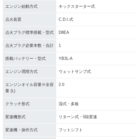
エンジン始動方式
キックスターター式
点火装置
C.D.I.式
点火プラグ標準搭載・型式
D8EA
点火プラグ必要本数・合計
1
搭載バッテリー・型式
YB3L-A
エンジン潤滑方式
ウェットサンプ式
エンジンオイル容量※全容
2.0
量 (L)
クラッチ形式
湿式・多板
変速機形式
リターン式・5段変速
変速機・操作方式
フットシフト