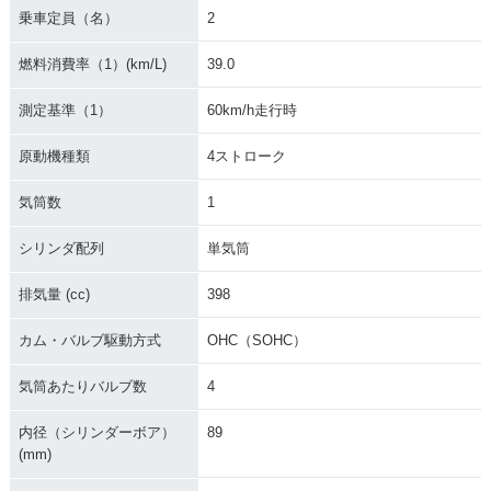
乗車定員（名）
2
燃料消費率（1）(km/L)
39.0
測定基準（1）
60km/h走行時
原動機種類
4ストローク
気筒数
1
シリンダ配列
単気筒
排気量 (cc)
398
カム・バルブ駆動方式
OHC（SOHC）
気筒あたりバルブ数
4
内径（シリンダーボア）
89
(mm)