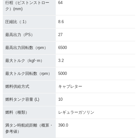
行程（ピストンストロー
64
ク）(mm)
圧縮比（:1）
8.6
最高出力（PS）
27
最高出力回転数（rpm）
6500
最大トルク（kgf･m）
3.2
最大トルク回転数（rpm）
5000
燃料供給方式
キャブレター
燃料タンク容量 (L)
10
燃料（種類）
レギュラーガソリン
満タン時航続距離（概算・
390.0
参考値）