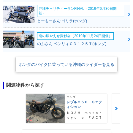
沖縄チャリティーランFINAL（2019年6月30日開
催）
とーもーさん:ゴリラ(ホンダ)
南の駅やえせ撮影会（2019年11月24日開催）
のぶさん:ベンリィＣＤ１２５Ｔ(ホンダ)
ホンダのバイクに乗っている沖縄のライダーを見る
関連物件から探す
ホンダ
レブル２５０ Ｓエデ
ィション
ＮＯＡＨ ｍｏｔｏｒ
ｃｙｃｌｅ ＦＡＣＴ
ＯＲＹ ノア・モータ
ーサイクル・ファクト
リー