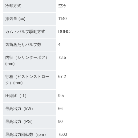
冷却方式
空冷
排気量 (cc)
1140
カム・バルブ駆動方式
DOHC
気筒あたりバルブ数
4
内径（シリンダーボア）
73.5
(mm)
行程（ピストンストロー
67.2
ク）(mm)
圧縮比（:1）
9.5
最高出力（kW）
66
最高出力（PS）
90
最高出力回転数（rpm）
7500