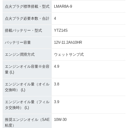
点火プラグ標準搭載・型式
LMAR8A-9
点火プラグ必要本数・合計
4
搭載バッテリー・型式
YTZ14S
バッテリー容量
12V-11.2Ah10HR
エンジン潤滑方式
ウェットサンプ式
エンジンオイル容量※全容
4.9
量 (L)
エンジンオイル量（オイル
3.8
交換時） (L)
エンジンオイル量（フィル
3.9
タ交換時） (L)
推奨エンジンオイル（SAE
10W-30
粘度）