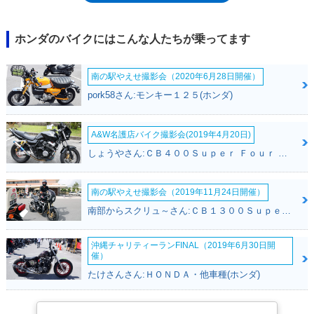
付けられるようになった。なお、この際に、アップハンドルの「タイプ
Ⅰ」とローハンドルの「タイプⅡ」が設定されたが、2018年モデルで
は、ふたたびCB1100EXへと統合された。2019年モデルでは、蛇腹式フォ
ホンダのバイクにはこんな人たちが乗ってます
ークブーツを装備。クラシックなキャラクター設定が強められた。2021
年11月に発売されたファイナルエディションを以て、CB1100EXのモデル
南の駅やえせ撮影会（2020年6月28日開催）
ヒストリーに幕が下ろされた。※2022年10月、生産終了
pork58さん:モンキー１２５(ホンダ)
A&W名護店バイク撮影会(2019年4月20日)
しょうやさん:ＣＢ４００Ｓｕｐｅｒ Ｆｏｕｒ ＶＴＥＣ ＳＰＥＣ３(ホンダ)
南の駅やえせ撮影会（2019年11月24日開催）
南部からスクリュ～さん:ＣＢ１３００Ｓｕｐｅｒ Ｆｏｕｒ(ホンダ)
沖縄チャリティーランFINAL（2019年6月30日開
催）
たけさんさん:ＨＯＮＤＡ・他車種(ホンダ)