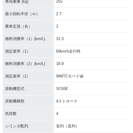
車両重量 (kg)
255
最小回転半径（ｍ）
2.7
乗車定員（名）
2
燃料消費率（1）(km/L)
31.3
測定基準（1）
60km/h走行時
燃料消費率（2）(km/L)
18.9
測定基準（2）
WMTCモード値
原動機型式
SC65E
原動機種類
4ストローク
気筒数
4
シリンダ配列
並列（直列）