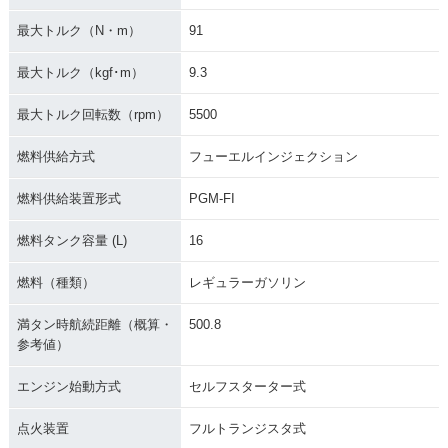
最大トルク（N・m）
91
最大トルク（kgf･m）
9.3
最大トルク回転数（rpm）
5500
燃料供給方式
フューエルインジェクション
燃料供給装置形式
PGM-FI
燃料タンク容量 (L)
16
燃料（種類）
レギュラーガソリン
満タン時航続距離（概算・
500.8
参考値）
エンジン始動方式
セルフスターター式
点火装置
フルトランジスタ式