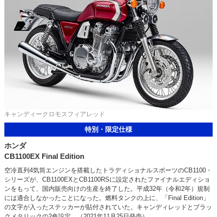
キャンディークロモスフィアレッド
特別・限定仕様
ホンダ
CB1100EX Final Edition
空冷直列4気筒エンジンを搭載したトラディショナルスポーツのCB1100・
シリーズが、CB1100EXとCB1100RSに設定されたファイナルエディショ
ンをもって、国内販売向けの生産を終了した。平成32年（令和2年）規制
には適合しなかったことになった。燃料タンクの上に、「Final Edition」
の文字が入ったステッカーが貼付されていた。キャンディレッドとブラッ
クメタリックの2色設定。（2021年11月25日発売）