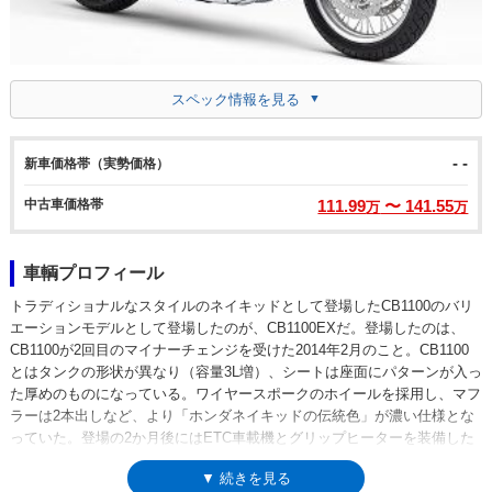
スペック情報を見る
- -
新車価格帯（実勢価格）
中古車価格帯
111.99
〜 141.55
万
万
車輌プロフィール
トラディショナルなスタイルのネイキッドとして登場したCB1100のバリ
エーションモデルとして登場したのが、CB1100EXだ。登場したのは、
CB1100が2回目のマイナーチェンジを受けた2014年2月のこと。CB1100
とはタンクの形状が異なり（容量3L増）、シートは座面にパターンが入っ
た厚めのものになっている。ワイヤースポークのホイールを採用し、マフ
ラーは2本出しなど、より「ホンダネイキッドの伝統色」が濃い仕様とな
っていた。登場の2か月後にはETC車載機とグリップヒーターを装備した
タイプ（Eパッケージ）が追加され、2017年1月のマイナーチェンジから
▼ 続きを見る
は、新たにCB1100RSも加わったCB1100シリーズの、中核モデルに位置