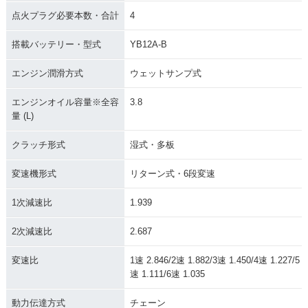
点火プラグ必要本数・合計
4
搭載バッテリー・型式
YB12A-B
エンジン潤滑方式
ウェットサンプ式
エンジンオイル容量※全容
3.8
量 (L)
クラッチ形式
湿式・多板
変速機形式
リターン式・6段変速
1次減速比
1.939
2次減速比
2.687
変速比
1速 2.846/2速 1.882/3速 1.450/4速 1.227/5
速 1.111/6速 1.035
動力伝達方式
チェーン