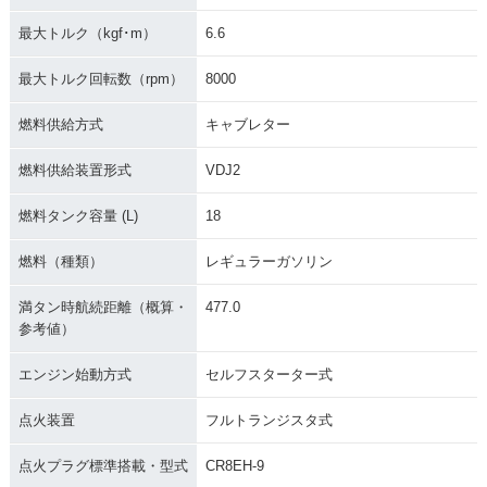
最大トルク（kgf･m）
6.6
最大トルク回転数（rpm）
8000
燃料供給方式
キャブレター
燃料供給装置形式
VDJ2
燃料タンク容量 (L)
18
燃料（種類）
レギュラーガソリン
満タン時航続距離（概算・
477.0
参考値）
エンジン始動方式
セルフスターター式
点火装置
フルトランジスタ式
点火プラグ標準搭載・型式
CR8EH-9