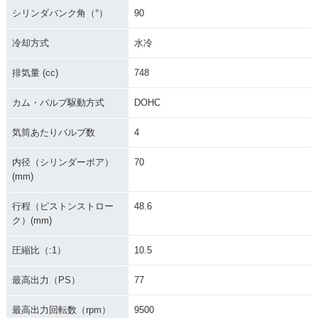
シリンダバンク角（°）
90
冷却方式
水冷
排気量 (cc)
748
カム・バルブ駆動方式
DOHC
気筒あたりバルブ数
4
内径（シリンダーボア）
70
(mm)
行程（ピストンストロー
48.6
ク）(mm)
圧縮比（:1）
10.5
最高出力（PS）
77
最高出力回転数（rpm）
9500