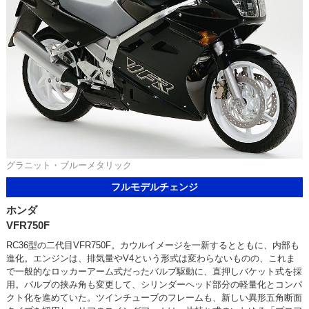
グラニット・ブルーメタリック
フルモデルチェンジ
ホンダ
VFR750F
RC36型の二代目VFR750F。カウルイメージを一新するとともに、内部も
進化。エンジンは、排気量やV4という形式は変わらないものの、これま
で一般的なロッカーアーム式だったバルブ駆動に、直押しバケット式を採
用。バルブの挟み角も変更して、シリンダーヘッド部分の軽量化とコンパ
クト化を進めていた。ツインチューブのフレームも、新しい異形五角断面