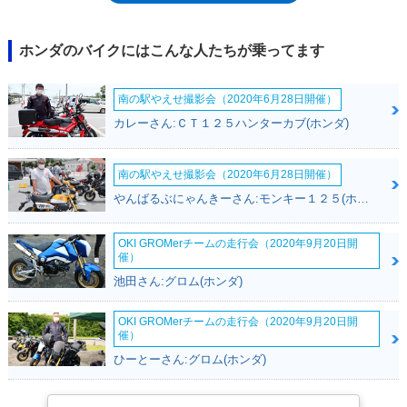
が与えられていた。1990年にフルモデルチェンジを受け、RC36型となっ
た。基本的な性格はRC24時代と同じながら、エンジンのバルブ駆動が、
従来までのロッカーアーム式から直押しバケット式に変更されるととも
ホンダのバイクにはこんな人たちが乗ってます
に、バルブ挟み角も変更し、シリンダーヘッドをコンパクト化していた。
リアスイングアームは、片持ちのプロアームに変更され、前後のタイヤは
南の駅やえせ撮影会（2020年6月28日開催）
ラジアルを履くようになった。以降、数年間生産が続けられ、次のモデル
チェンジでは、エンジン排気量を拡大するとともに、モデル名は単に
カレーさん:ＣＴ１２５ハンターカブ(ホンダ)
「VFR」とだけ表記されるようになった（VFR800と通称された）。
南の駅やえせ撮影会（2020年6月28日開催）
やんばるぶにゃんきーさん:モンキー１２５(ホンダ)
OKI GROMerチームの走行会（2020年9月20日開
催）
池田さん:グロム(ホンダ)
OKI GROMerチームの走行会（2020年9月20日開
催）
ひーとーさん:グロム(ホンダ)