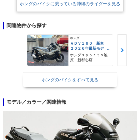
ホンダのバイクに乗っている沖縄のライダーを見る
関連物件から探す
ホンダ
ＡＤＶ１６０ 新車
２０２６年最新モデ
ル パールスモーキー
ホンダｓｐｏｒｔｓ池
グレー スマートキ
原 新都心店
ー ２９Ｌメットイ
ン ＵＳＢ Ｔｙｐｅ
−Ｃ装備
ホンダのバイクをすべて見る
モデル／カラー／関連情報