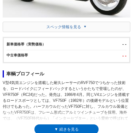
スペック情報を見る
- -
新車価格帯（実勢価格）
中古車価格帯
- -
車輌プロフィール
V型4気筒エンジンを搭載した耐久レーサーのRVF750でつちかった技術
を、ロードバイクにフィードバックするというかたちで登場したのが、
VFR750F（RC24)だった。発売は、1986年4月。同じV4エンジンを搭載す
るロードスポーツとしては、VF750F（1982年）の後継モデルという位置
付けでもあった。ハーフカウルだったVF750Fに対し、フルカウル装備と
なったVFR750Fは、フレーム形式にアルミツインチューブを採用。海外
では、（VF750F時代から）「インターセプター」という愛称で呼ばれて
もいた。いわゆる「レーサーレプリカ」としては、87年に発売される
▼ 続きを見る
VFR750Rが存在しており、VFR750Fには、ツアラーモデルとしての性格