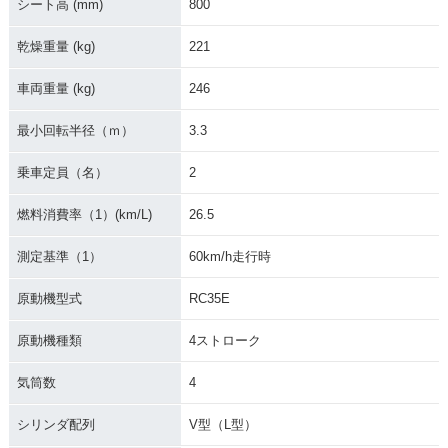
シート高 (mm)
800
乾燥重量 (kg)
221
車両重量 (kg)
246
最小回転半径（ｍ）
3.3
乗車定員（名）
2
燃料消費率（1）(km/L)
26.5
測定基準（1）
60km/h走行時
原動機型式
RC35E
原動機種類
4ストローク
気筒数
4
シリンダ配列
V型（L型）