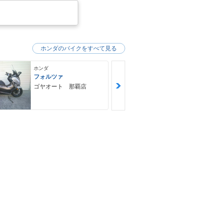
ホンダのバイクをすべて見る
ホンダ
ホンダ
フォルツァ
ＧＢ３５０Ｓ
ゴヤオート 那覇店
ＮＯＡＨ ｍ
ｙｃｌｅ Ｆ
Ｙ ノア・モ
クル・ファク