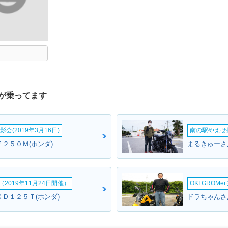
が乗ってます
会(2019年3月16日)
南の駅やえせ撮
２５０Ｍ(ホンダ)
まるきゅーさ
2019年11月24日開催）
OKI GROM
ＣＤ１２５Ｔ(ホンダ)
ドラちゃんさん