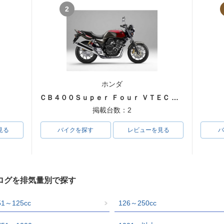
2
ホンダ
ＣＢ４００Ｓｕｐｅｒ Ｆｏｕｒ ＶＴＥＣ ＳＰＥＣ３
掲載台数：2
見る
バイクを探す
レビューを見る
バ
ログを排気量別で探す
51～125cc
126～250cc