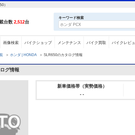
50）
キーワード検索
載台数
2,512
台
画像検索
バイクショップ
メンテナンス
バイク買取
バイクレビ
一覧
＞
ホンダ | HONDA
＞
SLR650のカタログ情報
タログ情報
新車価格帯（実勢価格）
- -