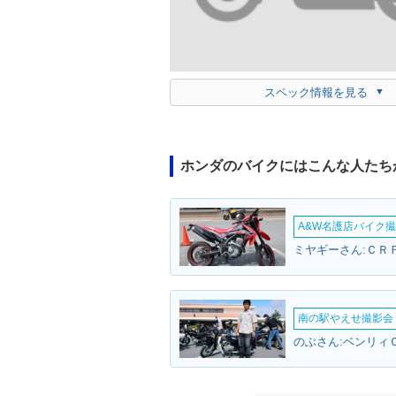
スペック情報を見る
ホンダのバイクにはこんな人たち
A&W名護店バイク撮影
ミヤギーさん:ＣＲＦ
南の駅やえせ撮影会（
のぶさん:ベンリィ