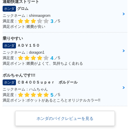
通勤快速ストリート
グロム
ホンダ
ニックネーム：shinnaogrom
3
満足度：
／5
満足ポイント:燃費が良い
乗りやすい
ＡＤＶ１５０
ホンダ
ニックネーム：doragon1
4
満足度：
／5
満足ポイント:燃費がよくて、気持ちよく走れる
ボルちゃんです!!!
ＣＢ４００Ｓｕｐｅｒ ボルドール
ホンダ
ニックネーム：ハムちゃん
5
満足度：
／5
満足ポイント:ポケットがあるところとオリジナルカラー!!
ホンダのバイクレビューを見る