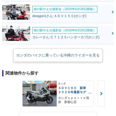
南の駅やえせ撮影会（2020年6月28日開催）
doragon1さん:ＡＤＶ１５０(ホンダ)
南の駅やえせ撮影会（2020年6月28日開催）
カレーさん:ＣＴ１２５ハンターカブ(ホンダ)
ホンダのバイクに乗っている沖縄のライダーを見る
関連物件から探す
ホンダ
ＡＤＶ１６０ 新車
２０２６年最新モデ
ル パールスモーキー
ホンダｓｐｏｒｔｓ池
グレー スマートキ
原 新都心店
ー ２９Ｌメットイ
ン ＵＳＢ Ｔｙｐｅ
−Ｃ装備