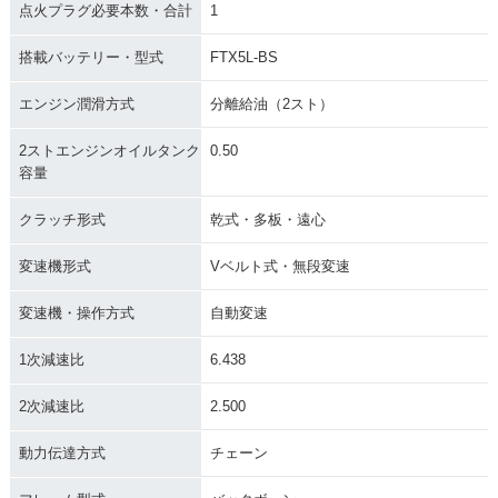
点火プラグ必要本数・合計
1
搭載バッテリー・型式
FTX5L-BS
エンジン潤滑方式
分離給油（2スト）
2ストエンジンオイルタンク
0.50
容量
クラッチ形式
乾式・多板・遠心
変速機形式
Vベルト式・無段変速
変速機・操作方式
自動変速
1次減速比
6.438
2次減速比
2.500
動力伝達方式
チェーン