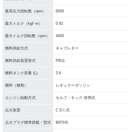
最高出力回転数（rpm）
6500
最大トルク（kgf･m）
0.92
最大トルク回転数（rpm）
4500
燃料供給方式
キャブレター
燃料供給装置形式
PB11
燃料タンク容量 (L)
3.6
燃料（種類）
レギュラーガソリン
エンジン始動方式
セルフ・キック 併用式
点火装置
C.D.I.式
点火プラグ標準搭載・型式
BR7HS