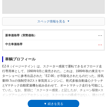
スペック情報を見る
- -
新車価格帯（実勢価格）
中古車価格帯
- -
車輌プロフィール
EZ-9（イージーナイン）は、スクーター感覚で運転できるオフロード走
行専用車として、1990年9月に発売された。これは、1989年秋の東京モー
ターショーに参考出品された「EZ-90」が市販化されたものだった。排気
量89.7ccの強制空冷2スト単気筒エンジンに、乾式多板自動遠心クラッチ
とVマチック自動変速機を組み合わせて、オートマチック走行を可能にし
ていた。なお、冒頭に「スクーター感覚」と記したが、チェーン駆動+ス
イングアームのリアセクションは、スクーターの構成ではない。腰かけ式
のシートとフルカバードされた車体で、スクーターのように見えるという
▼ 続きを見る
ことだった。ホイールサイズは、前12インチ/後10インチで、ブロックパ