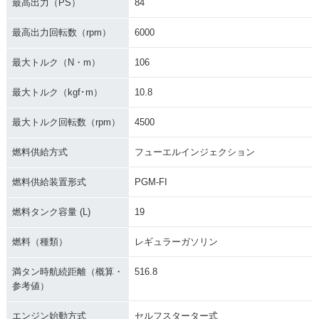
最高出力（PS）
84
最高出力回転数（rpm）
6000
最大トルク（N・m）
106
最大トルク（kgf･m）
10.8
最大トルク回転数（rpm）
4500
燃料供給方式
フューエルインジェクション
燃料供給装置形式
PGM-FI
燃料タンク容量 (L)
19
燃料（種類）
レギュラーガソリン
満タン時航続距離（概算・
516.8
参考値）
エンジン始動方式
セルフスターター式