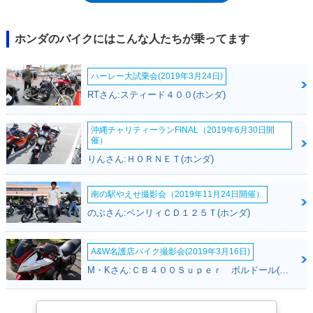
ズで取り組んでいた。閑話休題。CTX1300の開発コンセプトは、「快適
技術の体感」。740ミリのシート高を実現した専用設計のフレームに、倒
立タイプのフロントフォークと2本ショックのアルミスイングアームを採
ホンダのバイクにはこんな人たちが乗ってます
用。前後連動式のABS（コンバインドABS）を備え、パニアケースやブ
ルートゥース対応のオーディオシステムを標準装備したうえで、2014年
ハーレー大試乗会(2019年3月24日)
当時では珍しく、グリップヒーターとETC車載器もあらかじめ組み込まれ
て販売された。トラクションコントロールも搭載し、ヘッドライト含む灯
RTさん:スティード４００(ホンダ)
火類はLED化され、USB端子も備えていたが、ミッションはマニュアル5
段変速だった（シャフトドライブ）。
沖縄チャリティーランFINAL（2019年6月30日開
催）
りんさん:ＨＯＲＮＥＴ(ホンダ)
南の駅やえせ撮影会（2019年11月24日開催）
のぶさん:ベンリィＣＤ１２５Ｔ(ホンダ)
A&W名護店バイク撮影会(2019年3月16日)
M・Kさん:ＣＢ４００Ｓｕｐｅｒ ボルドール(ホンダ)