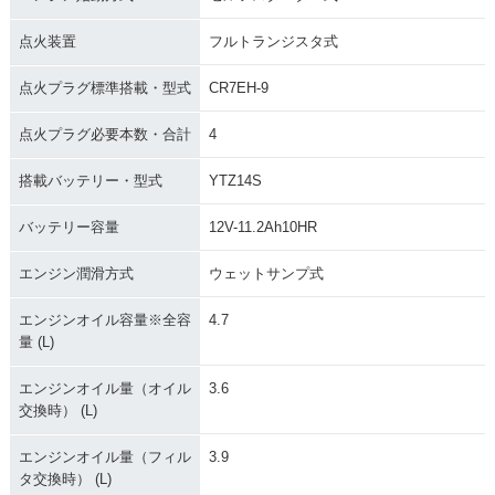
点火装置
フルトランジスタ式
点火プラグ標準搭載・型式
CR7EH-9
点火プラグ必要本数・合計
4
搭載バッテリー・型式
YTZ14S
バッテリー容量
12V-11.2Ah10HR
エンジン潤滑方式
ウェットサンプ式
エンジンオイル容量※全容
4.7
量 (L)
エンジンオイル量（オイル
3.6
交換時） (L)
エンジンオイル量（フィル
3.9
タ交換時） (L)