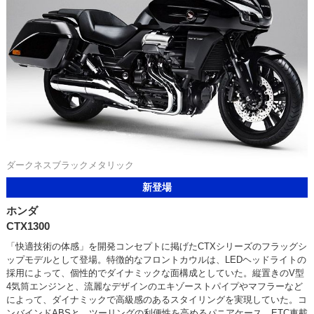
ダークネスブラックメタリック
新登場
ホンダ
CTX1300
「快適技術の体感」を開発コンセプトに掲げたCTXシリーズのフラッグシ
ップモデルとして登場。特徴的なフロントカウルは、LEDヘッドライトの
採用によって、個性的でダイナミックな面構成としていた。縦置きのV型
4気筒エンジンと、流麗なデザインのエキゾーストパイプやマフラーなど
によって、ダイナミックで高級感のあるスタイリングを実現していた。コ
ンバインドABSと、ツーリングの利便性を高めるパニアケース、ETC車載