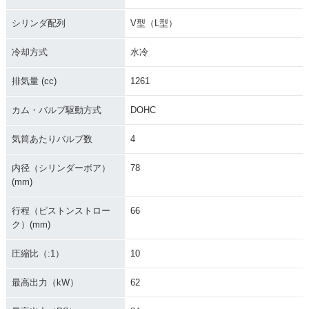
シリンダ配列
V型（L型）
冷却方式
水冷
排気量 (cc)
1261
カム・バルブ駆動方式
DOHC
気筒あたりバルブ数
4
内径（シリンダーボア）
78
(mm)
行程（ピストンストロー
66
ク）(mm)
圧縮比（:1）
10
最高出力（kW）
62