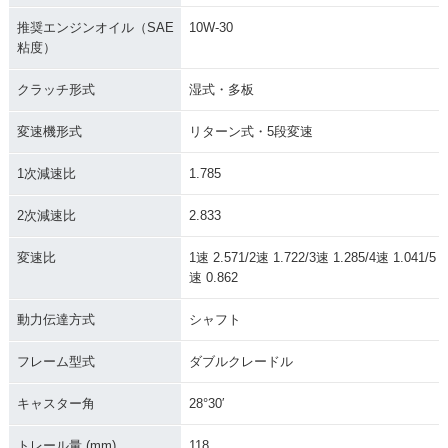
推奨エンジンオイル（SAE
10W-30
粘度）
クラッチ形式
湿式・多板
変速機形式
リターン式・5段変速
1次減速比
1.785
2次減速比
2.833
変速比
1速 2.571/2速 1.722/3速 1.285/4速 1.041/5
速 0.862
動力伝達方式
シャフト
フレーム型式
ダブルクレードル
キャスター角
28°30′
トレール量 (mm)
118