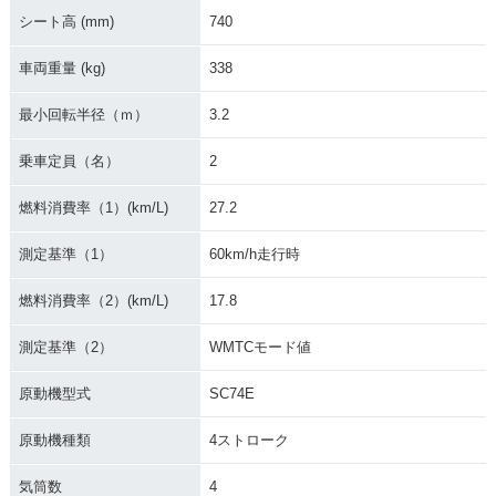
シート高 (mm)
740
車両重量 (kg)
338
最小回転半径（ｍ）
3.2
乗車定員（名）
2
燃料消費率（1）(km/L)
27.2
測定基準（1）
60km/h走行時
燃料消費率（2）(km/L)
17.8
測定基準（2）
WMTCモード値
原動機型式
SC74E
原動機種類
4ストローク
気筒数
4