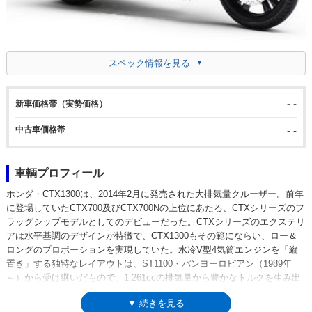
スペック情報を見る
- -
新車価格帯（実勢価格）
中古車価格帯
- -
車輌プロフィール
ホンダ・CTX1300は、2014年2月に発売された大排気量クルーザー。前年
に登場していたCTX700及びCTX700Nの上位にあたる、CTXシリーズのフ
ラッグシップモデルとしてのデビューだった。CTXシリーズのエクステリ
アは水平基調のデザインが特徴で、CTX1300もその範にならい、ロー＆
ロングのプロポーションを実現していた。水冷V型4気筒エンジンを「縦
置き」する独特なレイアウトは、ST1100・パンヨーロピアン（1989年
～）から受け継いだもので、1,261ccの排気量から豊かなトルクを生み出
していた。なお、縦置きV型エンジンといえば、モトグッツィの専売特許
▼ 続きを見る
のようなイメージがあるが、ホンダも70年代からGLシリーズやCXシリー