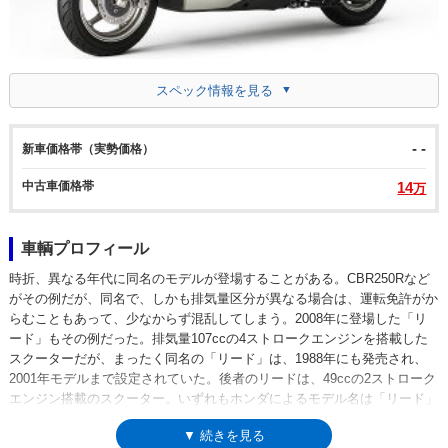
スペック情報を見る
- -
新車価格帯（実勢価格）
中古車価格帯
14
万
車輌プロフィール
時折、異なる年代に同名のモデルが登場することがある。CBR250Rなど
がその例だが、同名で、しかも排気量区分が異なる場合は、運転免許がか
らむこともあって、少なからず混乱してしまう。2008年に登場した「リ
ード」もその例だった。排気量107ccの4ストロークエンジンを搭載した
スクーターだが、まったく同名の「リード」は、1988年にも発売され、
2001年モデルまで設定されていた。後者のリードは、49ccの2ストローク
エンジン搭載のスクーター。いずれもホンダによるモデル名は「リード」
だが、ここでは、便宜上2008年発売のリードを「リード（110）」、1988
▼ 続きを見る
年のリードを「リード（50）」と表記分けした。リード（110）は、平成