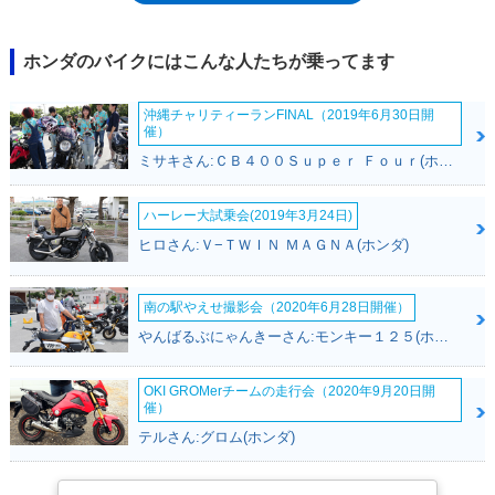
19年排出ガス規制に適合した高い環境性能を持ち、50km/Lの燃費性能
（60km/h定地走行時）を実現したスクーターだった。シートの全長は650
ミリと長く、低めのシート高とあいまって、タンデムライドもゆったりと
ホンダのバイクにはこんな人たちが乗ってます
行うことが可能だった。登場翌年にカラーチェンジと限定モデルの設定を
行ったあと、2010年にはモデル名を「リードEX」に改めた。ゆえに、別
沖縄チャリティーランFINAL（2019年6月30日開
項扱いとなっているリードEXは、リード（110）のマイナーチェンジモデ
催）
ルとなる。
ミサキさん:ＣＢ４００Ｓｕｐｅｒ Ｆｏｕｒ(ホンダ)
ハーレー大試乗会(2019年3月24日)
ヒロさん:Ｖ−ＴＷＩＮ ＭＡＧＮＡ(ホンダ)
南の駅やえせ撮影会（2020年6月28日開催）
やんばるぶにゃんきーさん:モンキー１２５(ホンダ)
OKI GROMerチームの走行会（2020年9月20日開
催）
テルさん:グロム(ホンダ)