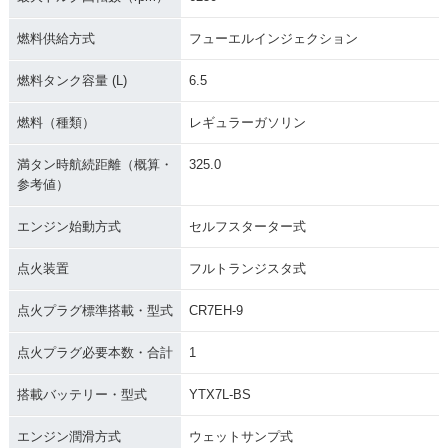
燃料供給方式
フューエルインジェクション
燃料タンク容量 (L)
6.5
燃料（種類）
レギュラーガソリン
満タン時航続距離（概算・
325.0
参考値）
エンジン始動方式
セルフスターター式
点火装置
フルトランジスタ式
点火プラグ標準搭載・型式
CR7EH-9
点火プラグ必要本数・合計
1
搭載バッテリー・型式
YTX7L-BS
エンジン潤滑方式
ウェットサンプ式