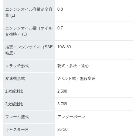
エンジンオイル容量※全容
0.8
量 (L)
エンジンオイル量（オイル
0.7
交換時） (L)
推奨エンジンオイル（SAE
10W-30
粘度）
クラッチ形式
乾式・多板・遠心
変速機形式
Vベルト式・無段変速
1次減速比
2.500
2次減速比
3.769
フレーム型式
アンダーボーン
キャスター角
26°30´