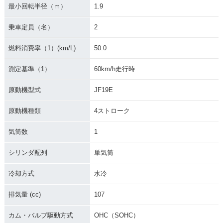
最小回転半径（ｍ）
1.9
乗車定員（名）
2
燃料消費率（1）(km/L)
50.0
測定基準（1）
60km/h走行時
原動機型式
JF19E
原動機種類
4ストローク
気筒数
1
シリンダ配列
単気筒
冷却方式
水冷
排気量 (cc)
107
カム・バルブ駆動方式
OHC（SOHC）