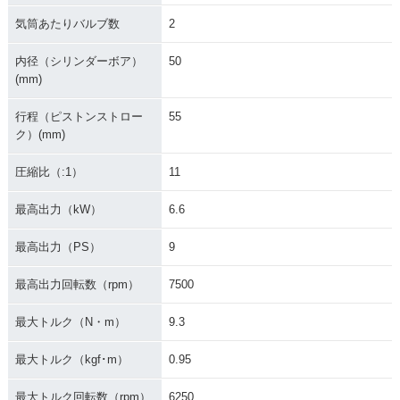
気筒あたりバルブ数
2
内径（シリンダーボア）
50
(mm)
行程（ピストンストロー
55
ク）(mm)
圧縮比（:1）
11
最高出力（kW）
6.6
最高出力（PS）
9
最高出力回転数（rpm）
7500
最大トルク（N・m）
9.3
最大トルク（kgf･m）
0.95
最大トルク回転数（rpm）
6250