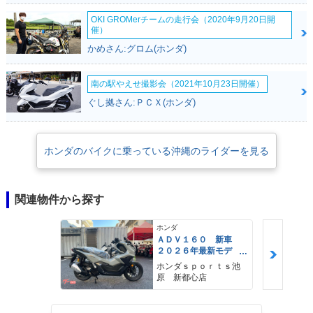
OKI GROMerチームの走行会（2020年9月20日開
催）
かめさん:グロム(ホンダ)
南の駅やえせ撮影会（2021年10月23日開催）
ぐし拠さん:ＰＣＸ(ホンダ)
ホンダのバイクに乗っている沖縄のライダーを見る
関連物件から探す
ホンダ
ＡＤＶ１６０ 新車
２０２６年最新モデ
ル パールスモーキー
ホンダｓｐｏｒｔｓ池
グレー スマートキ
原 新都心店
ー ２９Ｌメットイ
ン ＵＳＢ Ｔｙｐｅ
−Ｃ装備