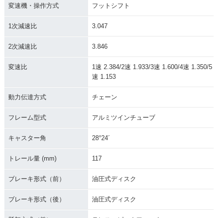
変速機・操作方式
フットシフト
1次減速比
3.047
2次減速比
3.846
変速比
1速 2.384/2速 1.933/3速 1.600/4速 1.350/5
速 1.153
動力伝達方式
チェーン
フレーム型式
アルミツインチューブ
キャスター角
28°24´
トレール量 (mm)
117
ブレーキ形式（前）
油圧式ディスク
ブレーキ形式（後）
油圧式ディスク