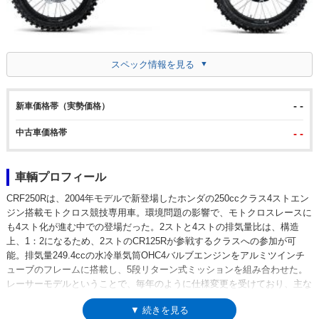
スペック情報を見る
- -
新車価格帯（実勢価格）
中古車価格帯
- -
車輌プロフィール
CRF250Rは、2004年モデルで新登場したホンダの250ccクラス4ストエン
ジン搭載モトクロス競技専用車。環境問題の影響で、モトクロスレースに
も4スト化が進む中での登場だった。2ストと4ストの排気量比は、構造
上、1：2になるため、2ストのCR125Rが参戦するクラスへの参加が可
能。排気量249.4ccの水冷単気筒OHC4バルブエンジンをアルミツインチ
ューブのフレームに搭載し、5段リターン式ミッションを組み合わせた。
レーサーモデルということで、毎年のように仕様変更を受けており、主な
ものとして、デュアルマフラーの装備（2006年モデル）、フューエルイ
▼ 続きを見る
ンジェクションの装備（2010年モデル）、DOHCエンジンの採用（2018