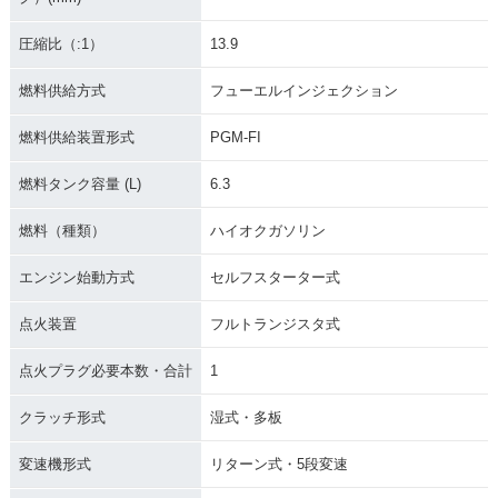
圧縮比（:1）
13.9
燃料供給方式
フューエルインジェクション
燃料供給装置形式
PGM-FI
燃料タンク容量 (L)
6.3
燃料（種類）
ハイオクガソリン
エンジン始動方式
セルフスターター式
点火装置
フルトランジスタ式
点火プラグ必要本数・合計
1
クラッチ形式
湿式・多板
変速機形式
リターン式・5段変速