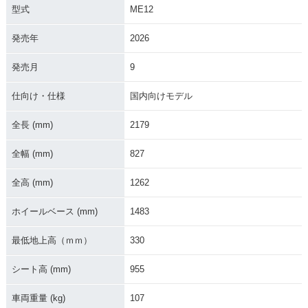
型式
ME12
発売年
2026
発売月
9
2018年 CRF250
2016年 CRF250
2015年 CRF250
R・フルモデルチェ
R・マイナーチェン
R・マイナーチェン
ンジ
ジ
ジ
仕向け・仕様
国内向けモデル
全長 (mm)
2179
全幅 (mm)
827
全高 (mm)
1262
2014年 CRF250
2013年 CRF250
2012年 CRF250
R・フルモデルチェ
R・マイナーチェン
R・マイナーチェン
ホイールベース (mm)
1483
ンジ
ジ
ジ
最低地上高（ｍｍ）
330
シート高 (mm)
955
車両重量 (kg)
107