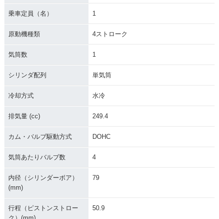
2011年 CRF250
2010年 CRF250
2009年 CRF250R
乗車定員（名）
1
R・マイナーチェン
R・フルモデルチェ
Black Edition・特
ジ
ンジ
別・限定仕様
原動機種類
4ストローク
気筒数
1
シリンダ配列
単気筒
冷却方式
水冷
2009年 CRF250
2008年 CRF250
2007年 CRF250
R・マイナーチェン
R・マイナーチェン
R・マイナーチェン
排気量 (cc)
249.4
ジ
ジ
ジ
カム・バルブ駆動方式
DOHC
気筒あたりバルブ数
4
内径（シリンダーボア）
79
(mm)
2006年 CRF250
2005年 CRF250
2004年 CRF250
R・マイナーチェン
R・マイナーチェン
R・新登場
行程（ピストンストロー
50.9
ジ
ジ
ク）(mm)