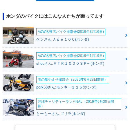
年モデル）、1本出しマフラーへの回帰（2022年モデル）があった。フル
モデルチェンジは、2010年、2014年、2018年、2022年の各イヤーモデ
ル。2025年モデルではメインフレームの70％が新規設計となり、リアフ
ホンダのバイクにはこんな人たちが乗ってます
レームとの剛性バランスが最適化されるなどの変更を受けるとともに、
Hondaセレクタブルトルク コントロール（トラクションコントロール）
A&W名護店バイク撮影会(2019年3月16日)
を搭載した。派生モデルとして、エンデューロレース仕様も登場。
CRF250X（2010-2014年）、CRF250RX（2018年-）が該当した（それぞ
ケンさん:Ａｐｅ１００(ホンダ)
れ別項）。※CRF250Rは競技専用車であり、ナンバーを取得して公道を
走行することはできない。
A&W名護店バイク撮影会(2019年1月19日)
shuuさん:ＶＴＲ１０００ＳＰ−I(ホンダ)
南の駅やえせ撮影会（2020年6月28日開催）
pork58さん:モンキー１２５(ホンダ)
沖縄チャリティーランFINAL（2019年6月30日開
催）
とーもーさん:ゴリラ(ホンダ)