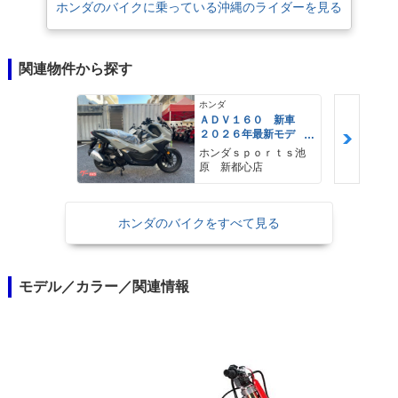
ホンダのバイクに乗っている沖縄のライダーを見る
関連物件から探す
ホンダ
ＡＤＶ１６０ 新車
２０２６年最新モデ
ル パールスモーキー
ホンダｓｐｏｒｔｓ池
グレー スマートキ
原 新都心店
ー ２９Ｌメットイ
ン ＵＳＢ Ｔｙｐｅ
−Ｃ装備
ホンダのバイクをすべて見る
モデル／カラー／関連情報