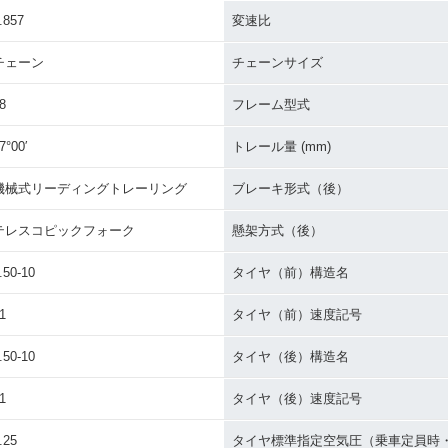
.857
変速比
チェーン
チェーンサイズ
8
フレーム型式
7°00′
トレール量 (mm)
機械式リーディングトレーリング
ブレーキ形式（後）
テレスコピックフォーク
懸架方式（後）
.50-10
タイヤ（前）構造名
1
タイヤ（前）速度記号
.50-10
タイヤ（後）構造名
1
タイヤ（後）速度記号
.25
タイヤ標準指定空気圧（乗車定員時