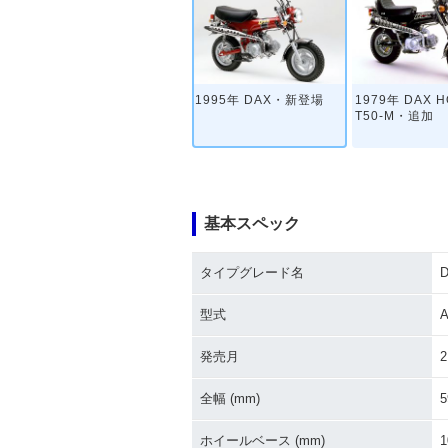
1995年 DAX・新登場
1979年 DAX H
T50-M・追加
基本スペック
タイプグレード名
1976年 DAX HONDA S
1972年 DAX H
T50-Ⅵ・追加
SPORT-Ⅱ・追
型式
A
発売月
2
全幅 (mm)
5
ホイールベース (mm)
1