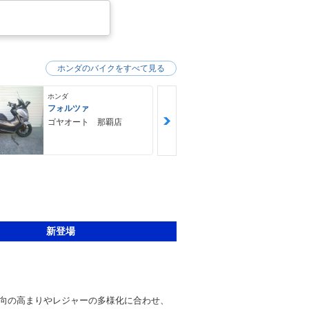
ホンダのバイクをすべて見る
ホンダ
ホンダ
フォルツァ
ＧＢ３５０Ｓ
ゴヤオート 那覇店
ＮＯＡＨ ｍ
ｙｃｌｅ Ｆ
Ｙ ノア・モ
クル・ファク
新登場
向の高まりやレジャーの多様化に合わせ、