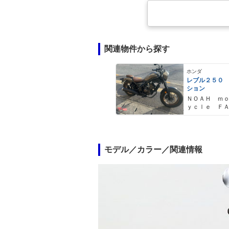
関連物件から探す
ホンダ
レブル２５０
ション
ＮＯＡＨ ｍ
ｙｃｌｅ Ｆ
Ｙ ノア・モ
クル・ファク
モデル／カラー／関連情報