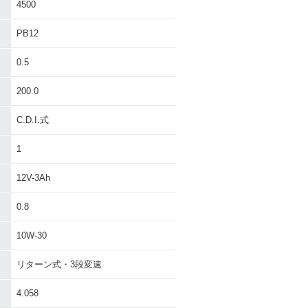
4500
PB12
0.5
200.0
C.D.I.式
1
12V-3Ah
0.8
10W-30
リターン式・3段変速
4.058