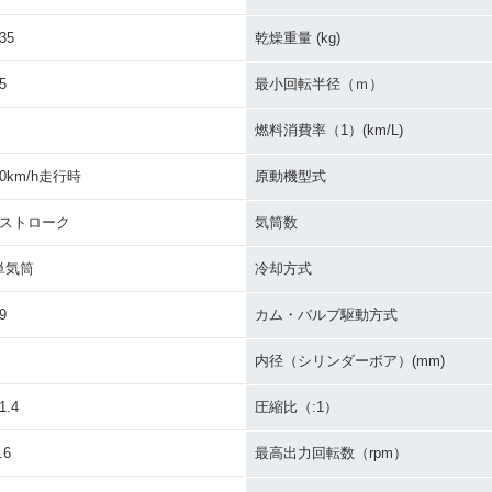
35
乾燥重量 (kg)
5
最小回転半径（ｍ）
燃料消費率（1）(km/L)
30km/h走行時
原動機型式
4ストローク
気筒数
単気筒
冷却方式
9
カム・バルブ駆動方式
内径（シリンダーボア）(mm)
1.4
圧縮比（:1）
.6
最高出力回転数（rpm）