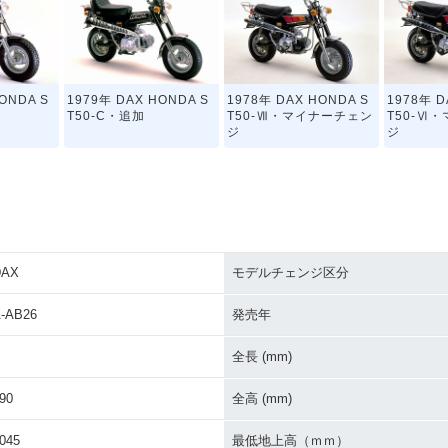
ONDA S
1979年 DAX HONDA S
1978年 DAX HONDA S
1978年 D
T50-C・追加
T50-Ⅶ・マイナーチェン
T50-Ⅵ
ジ
ジ
DAX
モデルチェンジ区分
ONDA 50
1971年 DAX HONDA S
1969年 DAX HONDA S
1969年 D
加
T50-Ⅳ・追加
T50 EXPORT・追加
T50・新
-AB26
発売年
全長 (mm)
90
全高 (mm)
045
最低地上高（ｍｍ）