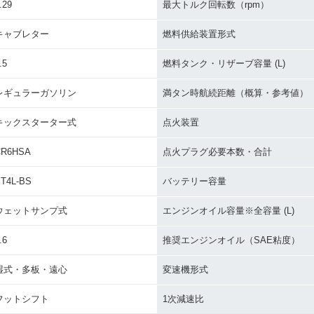
.29
最大トルク回転数（rpm）
キャブレター
燃料供給装置形式
.5
燃料タンク・リザーブ容量 (L)
レギュラーガソリン
満タン時航続距離（概算・参考値）
キックスターター式
点火装置
CR6HSA
点火プラグ必要本数・合計
T4L-BS
バッテリー容量
ウェットサンプ式
エンジンオイル容量※全容量 (L)
.6
推奨エンジンオイル（SAE粘度）
湿式・多板・遠心
変速機形式
フットシフト
1次減速比