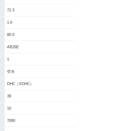
72.3
1.6
80.0
AB26E
1
空冷
OHC（SOHC）
39
10
7000