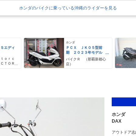
ホンダのバイクに乗っている沖縄のライダーを見る
ホンダ
 Ｓエディ
ＰＣＸ ＪＫ０５型前
期 ２０２３年モデル
純正ロングスクリーン
ｏｔｏｒｃ
バイクＲ （那覇新都心
ＫＩＴＡＣＯバックレス
ＡＣＴＯＲ
店）
ト 純正セキュリティ
ーターサイ
スペアキー
トリー
ホンダ
DAX
アウトドア志