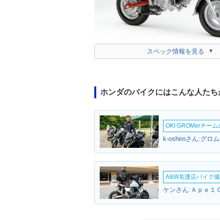
スペック情報を見る
ホンダのバイクにはこんな人たち
OKI GROMerチ
k-oshiroさん:グロ
A&W名護店バイク撮影
ケンさん:Ａｐｅ１０