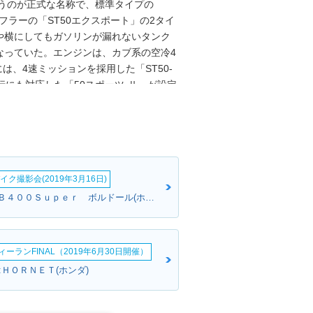
いうのが正式な名称で、標準タイプの
フラーの「ST50エクスポート」の2タイ
や横にしてもガソリンが漏れないタンク
なっていた。エンジンは、カブ系の空冷4
には、4速ミッションを採用した「ST50-
行にも対応した「50スポーツ-Ⅱ」が設定
た「ST50-Ⅵ」（3速）と「ST50-
ェンジを受けたのち、79年3月には、背も
自動遠心クラッチ3速の「ST50-C」
インナップになった。それから16年後の
されるなどのアップデートは行われていた
イク撮影会(2019年3月16日)
年にわたった前世でのバリーション展開の
ェンダー」「自動遠心の3速ミッション」
M・Kさん:ＣＢ４００Ｓｕｐｅｒ ボルドール(ホンダ)
言えた（95年モデルの復刻ダックスはハ
ーランFINAL（2019年6月30日開催）
:ＨＯＲＮＥＴ(ホンダ)