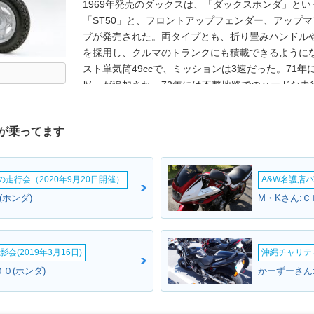
1969年発売のダックスは、「ダックスホンダ」と
「ST50」と、フロントアップフェンダー、アップマ
プが発売された。両タイプとも、折り畳みハンドル
を採用し、クルマのトランクにも積載できるように
スト単気筒49ccで、ミッションは3速だった。71年
Ⅳ」が追加され、72年には不整地路でのハードな走
された。1976年には、可動式フロントフェンダーを備え
Ⅶ」（4速）も追加された。1978年にはマイナーチ
が乗ってます
たれ付きシートを採用したチョッパースタイルに変身。
と4速マニュアルクラッチの「ST50-M」というラ
1995年2月、「ダックス」が復活。電装系が強化
ームの走行会（2020年9月20日開催）
A&W名護店バ
が、70年代までのダックスホンダとほぼ同じ。10
中では、「アップマフラー」「フロントのダウンフ
ム(ホンダ)
という点で、ダックスホンダST50-Ⅵが最も近いと
ンドルが折りたたみ可能だったが）。
会(2019年3月16日)
沖縄チャリティ
０(ホンダ)
かーずーさん