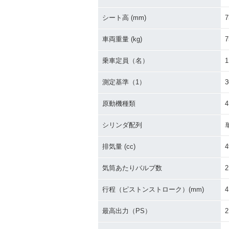
シート高 (mm)
7
車両重量 (kg)
7
乗車定員（名）
1
測定基準（1）
原動機種類
シリンダ配列
排気量 (cc)
4
気筒あたりバルブ数
2
行程（ピストンストローク）(mm)
4
最高出力（PS）
2