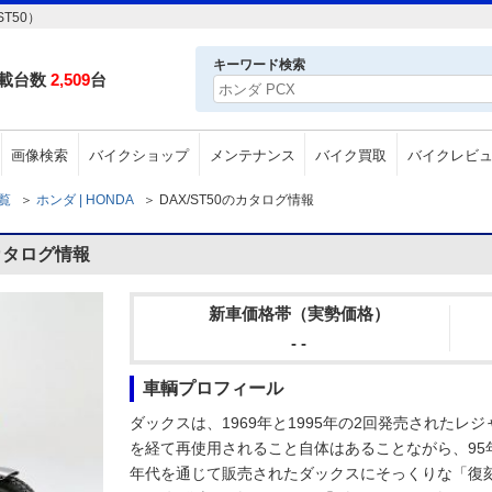
T50）
キーワード検索
載台数
2,509
台
画像検索
バイクショップ
メンテナンス
バイク買取
バイクレビ
一覧
＞
ホンダ | HONDA
＞
DAX/ST50のカタログ情報
のカタログ情報
新車価格帯（実勢価格）
- -
車輌プロフィール
ダックスは、1969年と1995年の2回発売された
を経て再使用されること自体はあることながら、95年
年代を通じて販売されたダックスにそっくりな「復