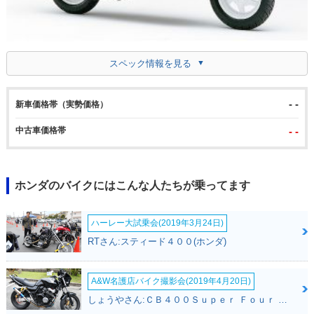
スペック情報を見る
- -
新車価格帯（実勢価格）
中古車価格帯
- -
ホンダのバイクにはこんな人たちが乗ってます
ハーレー大試乗会(2019年3月24日)
RTさん:スティード４００(ホンダ)
A&W名護店バイク撮影会(2019年4月20日)
しょうやさん:ＣＢ４００Ｓｕｐｅｒ Ｆｏｕｒ ＶＴＥＣ ＳＰＥＣ３(ホンダ)