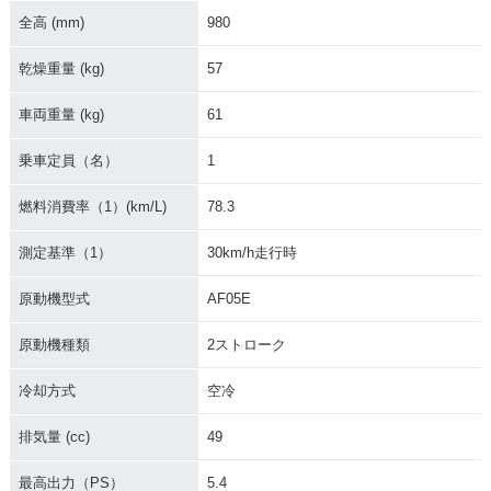
全高 (mm)
980
乾燥重量 (kg)
57
車両重量 (kg)
61
乗車定員（名）
1
燃料消費率（1）(km/L)
78.3
測定基準（1）
30km/h走行時
原動機型式
AF05E
原動機種類
2ストローク
冷却方式
空冷
排気量 (cc)
49
最高出力（PS）
5.4