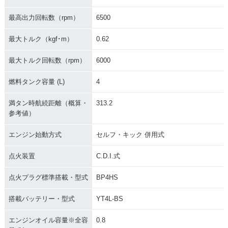
最高出力回転数（rpm）
6500
最大トルク（kgf･m）
0.62
最大トルク回転数（rpm）
6000
燃料タンク容量 (L)
4
満タン時航続距離（概算・
313.2
参考値）
エンジン始動方式
セルフ・キック 併用式
点火装置
C.D.I.式
点火プラグ標準搭載・型式
BP4HS
搭載バッテリー・型式
YT4L-BS
エンジンオイル容量※全容
0.8