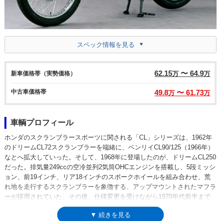
スペック情報を見る
62.15
〜 64.9
新車価格帯（実勢価格）
万
万
中古車価格帯
49.8
〜 61.73
万
万
車輌プロフィール
ホンダのスクランブラースポーツに関される「CL」シリーズは、1962年
のドリームCL72スクランブラーを端緒に、ベンリイCL90/125（1966年）
なとへ拡大していった。そして、1968年に登場したのが、ドリームCL250
だった。排気量249ccの空冷並列2気筒OHCエンジンを搭載し、5段ミッシ
ョン、前19インチ、リア18インチのスポークホイールを組み合わせ、荒
れ地を走行するスクランブラーを象徴する、アップマウントされたマフラ
ーが採用されていた。その後、仕様変更を受けながら1970年代前半まで
ラインナップされていた。【追記】それから約50年がたった2022年11月
▼ 続きを見る
のEICMA（ミラノショー）で、新しくCL500が発表され、その際に、日本