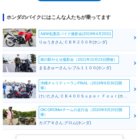
市場に向けてCL250がラインナップされることも公表された。21世紀の
CL250は、レブル250由来の単気筒エンジンとフレームをベースにする
が、アップマウントのマフラーなど、スクランブラーらしいスタイルはそ
ホンダのバイクにはこんな人たちが乗ってます
のままとなる。新しいCL250は2023年5月に発売されたが、別車種として
項を分けた。
A&W名護店バイク撮影会(2019年4月20日)
りゅうきさん:ＣＢＲ２５０Ｒ(ホンダ)
南の駅やえせ撮影会（2021年10月23日開催）
まるきゅーさん:レブル１１００(ホンダ)
沖縄チャリティーランFINAL（2019年6月30日開
催）
けいたさん:ＣＢ４００Ｓｕｐｅｒ Ｆｏｕｒ(ホンダ)
OKI GROMerチームの走行会（2020年9月20日開
催）
カズアキさん:グロム(ホンダ)