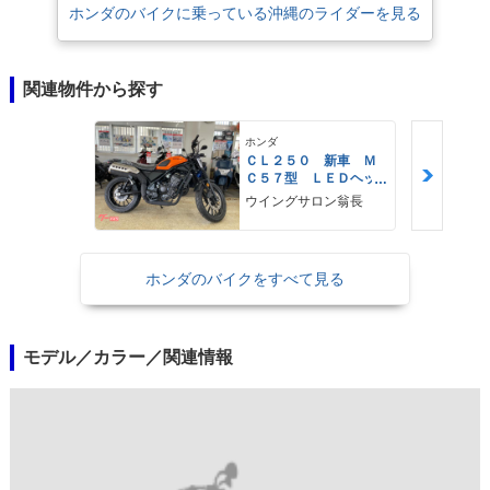
ホンダのバイクに乗っている沖縄のライダーを見る
関連物件から探す
ホンダ
ＣＬ２５０ 新車 Ｍ
Ｃ５７型 ＬＥＤヘッ
ドライト ＡＢＳ ア
ウイングサロン翁長
シスト＆スリッパーク
ラッチ
ホンダのバイクをすべて見る
モデル／カラー／関連情報