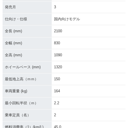
発売月
3
仕向け・仕様
国内向けモデル
全長 (mm)
2100
全幅 (mm)
830
全高 (mm)
1090
ホイールベース (mm)
1320
最低地上高（ｍｍ）
150
車両重量 (kg)
164
最小回転半径（ｍ）
2.2
乗車定員（名）
2
燃料消費率（1）(km/L)
45.0