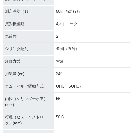
測定基準（1）
50km/h走行時
原動機種類
4ストローク
気筒数
2
シリンダ配列
並列（直列）
冷却方式
空冷
排気量 (cc)
249
カム・バルブ駆動方式
OHC（SOHC）
内径（シリンダーボア）
56
(mm)
行程（ピストンストロー
50.6
ク）(mm)