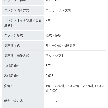
バッテリー容量
12V-12Ah
エンジン潤滑方式
ウェットサンプ式
エンジンオイル容量※全容
2.0
量 (L)
クラッチ形式
湿式・多板
変速機形式
リターン式・5段変速
変速機・操作方式
フットシフト
1次減速比
3.714
2次減速比
2.625
変速比
1速 2.353/2速 1.636/3速 1.269/4速 1.036/5
速 0.900
動力伝達方式
チェーン