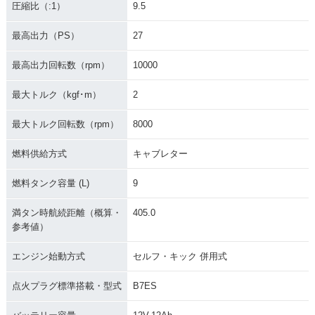
圧縮比（:1）
9.5
最高出力（PS）
27
最高出力回転数（rpm）
10000
最大トルク（kgf･m）
2
最大トルク回転数（rpm）
8000
燃料供給方式
キャブレター
燃料タンク容量 (L)
9
満タン時航続距離（概算・
405.0
参考値）
エンジン始動方式
セルフ・キック 併用式
点火プラグ標準搭載・型式
B7ES