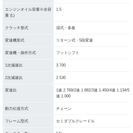
エンジンオイル容量※全容
1.5
量 (L)
クラッチ形式
湿式・多板
変速機形式
リターン式・5段変速
変速機・操作方式
フットシフト
1次減速比
3.700
2次減速比
2.530
変速比
1速 2.769/2速 1.882/3速 1.450/4速 1.134/5
速 1.000
動力伝達方式
チェーン
フレーム型式
セミダブルクレードル