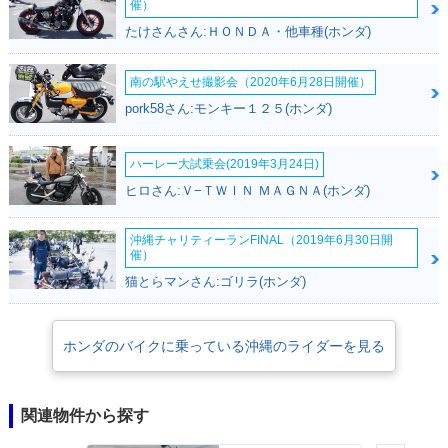
催）
たけさんさん:ＨＯＮＤＡ・他車種(ホンダ)
南の駅やえせ撮影会（2020年6月28日開催）
pork58さん:モンキー１２５(ホンダ)
ハーレー大試乗会(2019年3月24日)
ヒロさん:Ｖ−ＴＷＩＮ ＭＡＧＮＡ(ホンダ)
沖縄チャリティーランFINAL（2019年6月30日開
催）
猫とらマンさん:ゴリラ(ホンダ)
ホンダのバイクに乗っている沖縄のライダーを見る
関連物件から探す