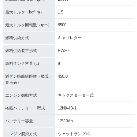
最大トルク（kgf･m）
1.5
最大トルク回転数（rpm）
8500
燃料供給方式
キャブレター
燃料供給装置形式
PW20
燃料タンク容量 (L)
9
満タン時航続距離（概算・
450.0
参考値）
エンジン始動方式
キックスターター式
搭載バッテリー・型式
12N9-4B-1
バッテリー容量
12V-9Ah
エンジン潤滑方式
ウェットサンプ式