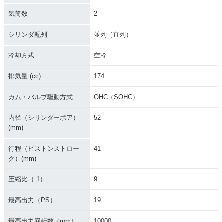
気筒数
2
シリンダ配列
並列（直列）
冷却方式
空冷
排気量 (cc)
174
カム・バルブ駆動方式
OHC（SOHC）
内径（シリンダーボア）
52
(mm)
行程（ピストンストロー
41
ク）(mm)
圧縮比（:1）
9
最高出力（PS）
19
最高出力回転数（rpm）
10000