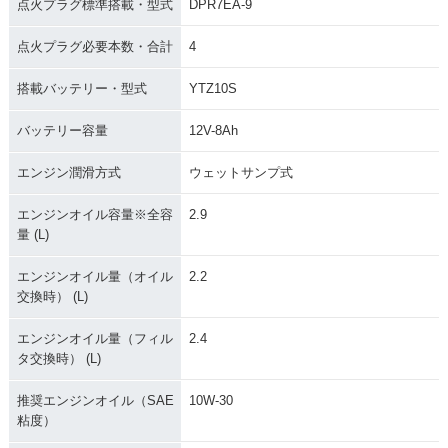
点火プラグ標準搭載・型式
DPR7EA-9
点火プラグ必要本数・合計
4
搭載バッテリー・型式
YTZ10S
バッテリー容量
12V-8Ah
エンジン潤滑方式
ウェットサンプ式
エンジンオイル容量※全容
2.9
量 (L)
エンジンオイル量（オイル
2.2
交換時） (L)
エンジンオイル量（フィル
2.4
タ交換時） (L)
推奨エンジンオイル（SAE
10W-30
粘度）