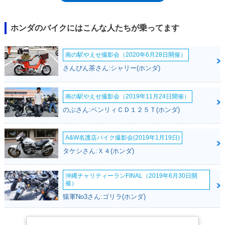
ックハンドル仕様車がタイプ追加されたが、それ以降はカラーチェンジの
みで推移し、2007年12月発売の2008年モデルを最後に、ラインナップか
ら姿を消した。とはいえ、2008年の11月に登場したシャドウカスタム400
ホンダのバイクにはこんな人たちが乗ってます
は、事実上のシャドウスラッシャー後継モデルだった。
南の駅やえせ撮影会（2020年6月28日開催）
さんぴん茶さん:シャリー(ホンダ)
南の駅やえせ撮影会（2019年11月24日開催）
のぶさん:ベンリィＣＤ１２５Ｔ(ホンダ)
A&W名護店バイク撮影会(2019年1月19日)
タケシさん:Ｘ４(ホンダ)
沖縄チャリティーランFINAL（2019年6月30日開
催）
猿軍No3さん:ゴリラ(ホンダ)