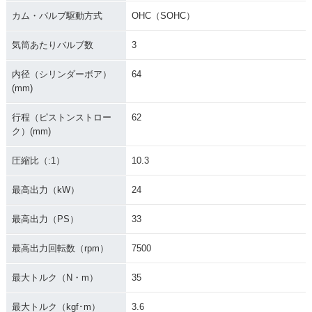
カム・バルブ駆動方式
OHC（SOHC）
気筒あたりバルブ数
3
内径（シリンダーボア）
64
(mm)
行程（ピストンストロー
62
ク）(mm)
圧縮比（:1）
10.3
最高出力（kW）
24
最高出力（PS）
33
最高出力回転数（rpm）
7500
最大トルク（N・m）
35
最大トルク（kgf･m）
3.6