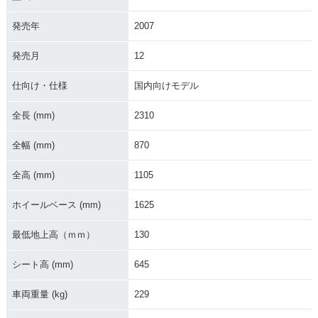
発売年
2007
発売月
12
2001年 Shadow Sl
2000年 Shadow Sl
asher・カラーチェ
asher・新登場
ンジ
仕向け・仕様
国内向けモデル
全長 (mm)
2310
全幅 (mm)
870
全高 (mm)
1105
ホイールベース (mm)
1625
最低地上高（ｍｍ）
130
シート高 (mm)
645
車両重量 (kg)
229