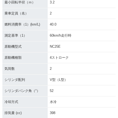
最小回転半径（ｍ）
3.2
乗車定員（名）
2
燃料消費率（1）(km/L)
40.0
測定基準（1）
60km/h走行時
原動機型式
NC25E
原動機種類
4ストローク
気筒数
2
シリンダ配列
V型（L型）
シリンダバンク角（°）
52
冷却方式
水冷
排気量 (cc)
398