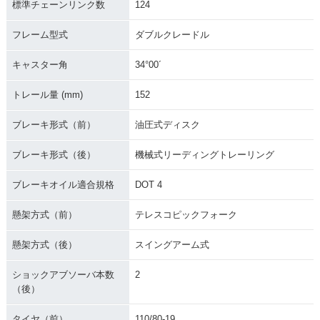
標準チェーンリンク数
124
フレーム型式
ダブルクレードル
キャスター角
34°00´
トレール量 (mm)
152
ブレーキ形式（前）
油圧式ディスク
ブレーキ形式（後）
機械式リーディングトレーリング
ブレーキオイル適合規格
DOT 4
懸架方式（前）
テレスコピックフォーク
懸架方式（後）
スイングアーム式
ショックアブソーバ本数
2
（後）
タイヤ（前）
110/80-19