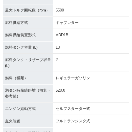
最大トルク回転数（rpm）
5500
燃料供給方式
キャブレター
燃料供給装置形式
VDD1B
燃料タンク容量 (L)
13
燃料タンク・リザーブ容量
2
(L)
燃料（種類）
レギュラーガソリン
満タン時航続距離（概算・
520.0
参考値）
エンジン始動方式
セルフスターター式
点火装置
フルトランジスタ式