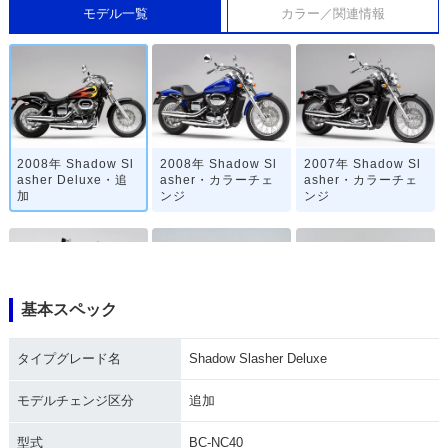
モデル一覧
カラー／関連情報
2008年 Shadow Sl
2008年 Shadow Sl
2007年 Shadow Sl
asher Deluxe・追
asher・カラーチェ
asher・カラーチェ
加
ンジ
ンジ
基本スペック
2006年 Shadow Sl
2005年 Shadow Sl
2001年 Shadow Sl
タイプグレード名
Shadow Slasher Deluxe
asher・カラーチェ
asher・カラーチェ
asher プルバックハ
ンジ
ンジ
ンドル仕様・追加
モデルチェンジ区分
追加
型式
BC-NC40