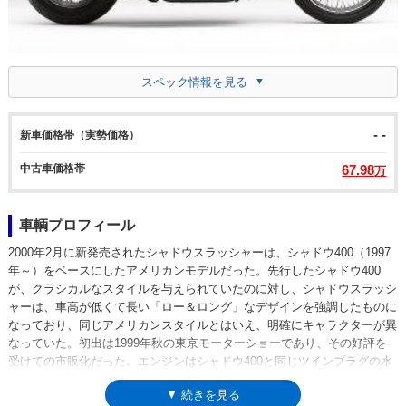
スペック情報を見る
- -
新車価格帯（実勢価格）
中古車価格帯
67.98
万
車輌プロフィール
2000年2月に新発売されたシャドウスラッシャーは、シャドウ400（1997
年～）をベースにしたアメリカンモデルだった。先行したシャドウ400
が、クラシカルなスタイルを与えられていたのに対し、シャドウスラッシ
ャーは、車高が低くて長い「ロー＆ロング」なデザインを強調したものに
なっており、同じアメリカンスタイルとはいえ、明確にキャラクターが異
なっていた。初出は1999年秋の東京モーターショーであり、その好評を
受けての市販化だった。エンジンはシャドウ400と同じツインプラグの水
冷52°VツインOHC3バルブエンジンながら、点火タイミングを変更するこ
▼ 続きを見る
とで、ワイルドな車体らしい鼓動感が演出されていた。翌年には、プルバ