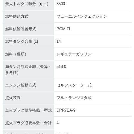
最大トルク回転数（rpm）
3500
燃料供給方式
フューエルインジェクション
燃料供給装置形式
PGM-FI
燃料タンク容量 (L)
14
燃料（種類）
レギュラーガソリン
満タン時航続距離（概算・
518.0
参考値）
エンジン始動方式
セルフスターター式
点火装置
フルトランジスタ式
点火プラグ標準搭載・型式
DPR7EA-9
点火プラグ必要本数・合計
4