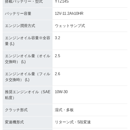
搭載バッテリー・型式
YTZ14S
バッテリー容量
12V-11.2Ah10HR
エンジン潤滑方式
ウェットサンプ式
エンジンオイル容量※全容
3.2
量 (L)
エンジンオイル量（オイル
2.5
交換時） (L)
エンジンオイル量（フィル
2.6
タ交換時） (L)
推奨エンジンオイル（SAE
10W-30
粘度）
クラッチ形式
湿式・多板
変速機形式
リターン式・5段変速