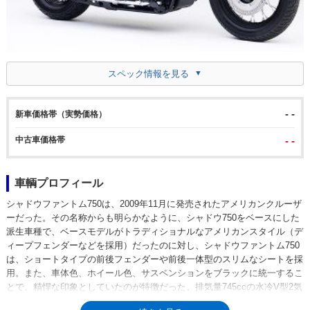
スペック情報を見る
- -
新車価格帯（実勢価格）
中古車価格帯
- -
車輌プロフィール
シャドウファントム750は、2009年11月に発売されたアメリカンクルーザ
ーだった。その名称からも明らかなように、シャドウ750をベースにした
派生車種で、ベースモデルがトラディショナルなアメリカンスタイル（デ
ィープフェンダーなどを採用）だったのに対し、シャドウファントム750
は、ショートタイプの前後フェンダーや前後一体型のスリムなシートを採
用。また、車体色、ホイール色、サスペンションをブラックに統一するこ
とで、精悍な印象としていたのが特徴だった。排気量745ccの水冷V型2気
筒OHC3バルブエンジンをダブルクレードルフレームに搭載。ミッション