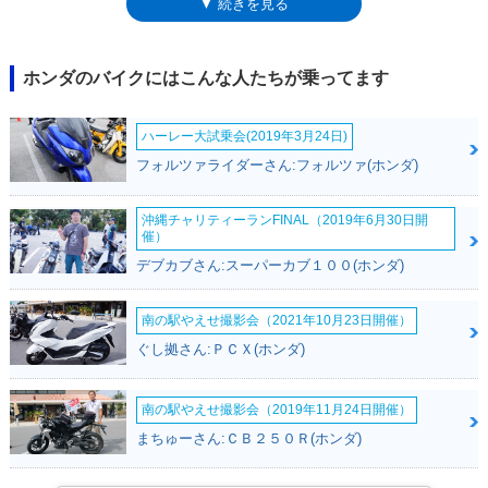
▼ 続きを見る
は5段リターン式で、メンテナンスフリーのシャフトドライブを採用。同
時に、シャドウ750にはABS搭載モデル（リアブレーキがディスク式）が
登場したが、シャドウファントム750には設定されず、ブレーキは、前が
油圧ディスク式、後ろが機械式リーディングトレーリングだった。
ホンダのバイクにはこんな人たちが乗ってます
ハーレー大試乗会(2019年3月24日)
フォルツァライダーさん:フォルツァ(ホンダ)
沖縄チャリティーランFINAL（2019年6月30日開
催）
デブカブさん:スーパーカブ１００(ホンダ)
南の駅やえせ撮影会（2021年10月23日開催）
ぐし拠さん:ＰＣＸ(ホンダ)
南の駅やえせ撮影会（2019年11月24日開催）
まちゅーさん:ＣＢ２５０Ｒ(ホンダ)