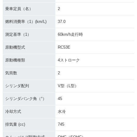
乗車定員（名）
2
燃料消費率（1）(km/L)
37.0
測定基準（1）
60km/h走行時
原動機型式
RC53E
原動機種類
4ストローク
気筒数
2
シリンダ配列
V型（L型）
シリンダバンク角（°）
45
冷却方式
水冷
排気量 (cc)
745