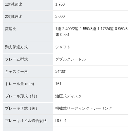
1次減速比
1.763
2次減速比
3.090
変速比
1速 2.400/2速 1.550/3速 1.173/4速 0.960/5
速 0.851
動力伝達方式
シャフト
フレーム型式
ダブルクレードル
キャスター角
34°00′
トレール量 (mm)
161
ブレーキ形式（前）
油圧式ディスク
ブレーキ形式（後）
機械式リーディングトレーリング
ブレーキオイル適合規格
DOT 4