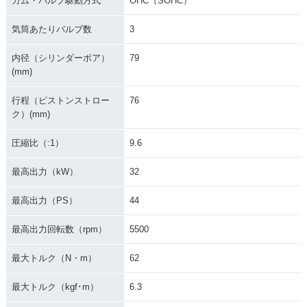
カム・バルブ駆動方式
OHC（SOHC）
気筒あたりバルブ数
3
内径（シリンダーボア）
79
(mm)
行程（ピストンストロー
76
ク）(mm)
圧縮比（:1）
9.6
最高出力（kW）
32
最高出力（PS）
44
最高出力回転数（rpm）
5500
最大トルク（N・m）
62
最大トルク（kgf･m）
6.3