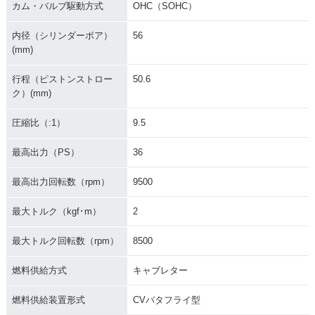
カム・バルブ駆動方式
OHC（SOHC）
内径（シリンダーボア）
56
(mm)
行程（ピストンストロー
50.6
ク）(mm)
圧縮比（:1）
9.5
最高出力（PS）
36
最高出力回転数（rpm）
9500
最大トルク（kgf･m）
2
最大トルク回転数（rpm）
8500
燃料供給方式
キャブレター
燃料供給装置形式
CVバタフライ型