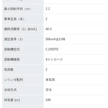
最小回転半径（ｍ）
2.2
乗車定員（名）
2
燃料消費率（1）(km/L)
40.0
測定基準（1）
50km/h走行時
原動機型式
CJ250TE
原動機種類
4ストローク
気筒数
2
シリンダ配列
単気筒
冷却方式
空冷
排気量 (cc)
249