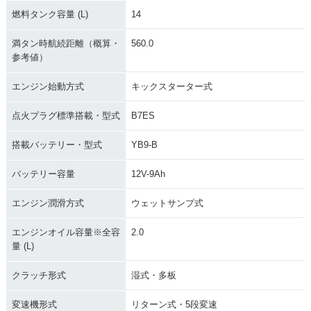
燃料タンク容量 (L)
14
満タン時航続距離（概算・
560.0
参考値）
エンジン始動方式
キックスターター式
点火プラグ標準搭載・型式
B7ES
搭載バッテリー・型式
YB9-B
バッテリー容量
12V-9Ah
エンジン潤滑方式
ウェットサンプ式
エンジンオイル容量※全容
2.0
量 (L)
クラッチ形式
湿式・多板
変速機形式
リターン式・5段変速