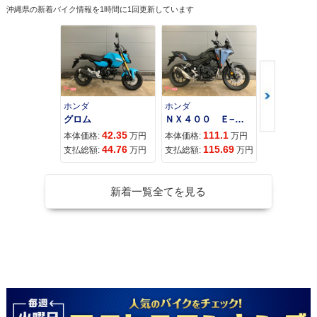
沖縄県の新着バイク情報を1時間に1回更新しています
ホンダ
ホンダ
カワサキ
グロム
ＮＸ４００ Ｅ−Ｃｌｕｔｃｈ
42.35
111.1
11
本体価格:
万円
本体価格:
万円
本体価格:
44.76
115.69
12
支払総額:
万円
支払総額:
万円
支払総額:
新着一覧全てを見る