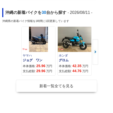
沖縄の新着バイクを
30
台から探す
- 2026/08/11 -
沖縄県の新着バイク情報を1時間に1回更新しています
ヤマハ
ホンダ
ホンダ
ジョグ ワン
グロム
25.96
42.35
11
本体価格:
万円
本体価格:
万円
本体価格:
29.96
44.76
11
支払総額:
万円
支払総額:
万円
支払総額:
新着一覧全てを見る