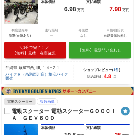
本体価格
支払総額
6.98
7.98
万円
万円
初度登録年
走行距離
修復歴
車検/自賠責
新車(在庫あり)
―
なし
自賠責保険無し
1分で完了！
【無料】電話問い合わせ
【無料】見積・在庫確認
沖縄県 糸満市西川町１４−２１
ショップレビュー(
1件
)
バイクＲ（糸満西川店）格安バイク
4.8
総合評価:
点
販売
電動スクーター
複数画像
電動スクーター 電動スクーターＧＯＣＣＩ
Ａ ＧＥＶ６００
本体価格
支払総額
19.6
25