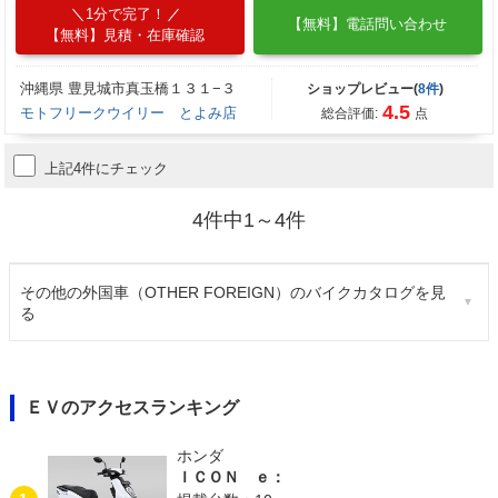
1分で完了！
【無料】電話問い合わせ
【無料】見積・在庫確認
沖縄県 豊見城市真玉橋１３１−３
ショップレビュー(
8件
)
4.5
モトフリークウイリー とよみ店
総合評価:
点
上記4件にチェック
4件中1～4件
その他の外国車（OTHER FOREIGN）のバイクカタログを見
る
ＥＶのアクセスランキング
ホンダ
ＩＣＯＮ ｅ：