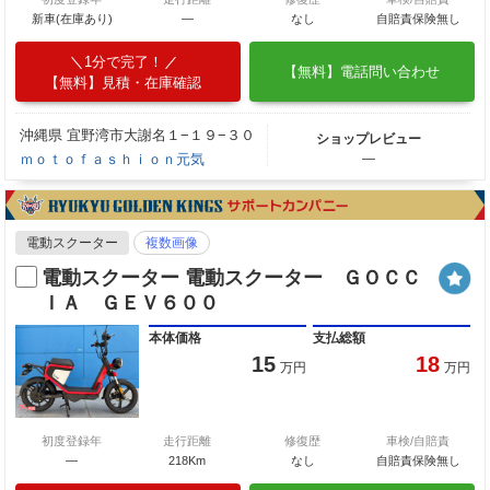
新車(在庫あり)
―
なし
自賠責保険無し
1分で完了！
【無料】電話問い合わせ
【無料】見積・在庫確認
沖縄県 宜野湾市大謝名１−１９−３０
ショップレビュー
ｍｏｔｏｆａｓｈｉｏｎ元気
―
電動スクーター
複数画像
電動スクーター 電動スクーター ＧＯＣＣ
ＩＡ ＧＥＶ６００
本体価格
支払総額
15
18
万円
万円
初度登録年
走行距離
修復歴
車検/自賠責
―
218Km
なし
自賠責保険無し