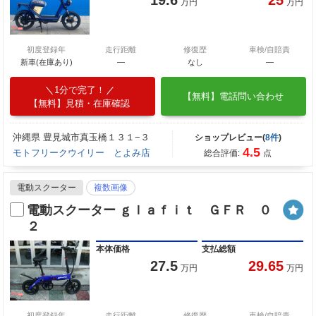
万円
万円
初度登録年
走行距離
修復歴
車検/自賠責
新車(在庫あり)
―
なし
―
1分で完了！
【無料】電話問い合わせ
【無料】見積・在庫確認
沖縄県 豊見城市真玉橋１３１−３
ショップレビュー(
8件
)
4.5
モトフリークウイリー とよみ店
総合評価:
点
電動スクーター
複数画像
電動スクーター ｇｌａｆｉｔ ＧＦＲ ０
２
本体価格
支払総額
27.5
29.65
万円
万円
初度登録年
走行距離
修復歴
車検/自賠責