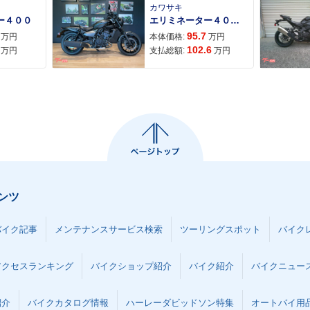
カワサキ
ー４００
エリミネーター４００ＳＥ
95.7
万円
本体価格:
万円
102.6
万円
支払総額:
万円
ンツ
バイク記事
メンテナンスサービス検索
ツーリングスポット
バイク
アクセスランキング
バイクショップ紹介
バイク紹介
バイクニュー
紹介
バイクカタログ情報
ハーレーダビッドソン特集
オートバイ用品な