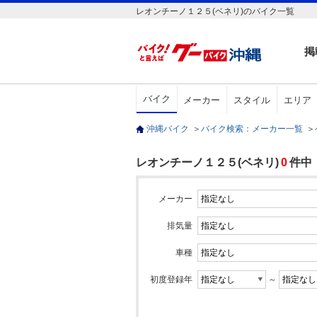
レオンチーノ１２５(ベネリ)のバイク一覧
掲
バイク
メーカー
スタイル
エリア
沖縄バイク
＞
バイク検索：メーカー一覧
＞
レオンチーノ１２５(ベネリ)
0
件中
メーカー
排気量
車種
初度登録年
～