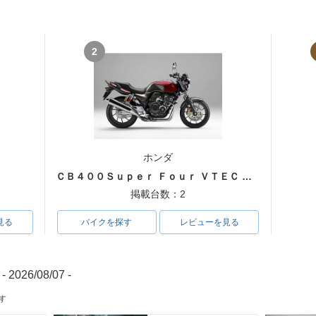
2
ホンダ
ＣＢ４００Ｓｕｐｅｒ Ｆｏｕｒ ＶＴＥＣ ＳＰＥＣ３
掲載台数：2
見る
バイクを探す
レビューを見る
- 2026/08/07 -
す