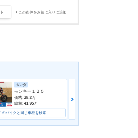
+ この条件をお気に入りに追加
ホンダ
ホンダ
モンキー１２５
ＰＣＸ１２５
価格:
38.2
万
価格:
33.4
万
総額:
41.95
万
総額:
36.5
万
このバイクと同じ車種を検索
このバイクと同じ車種を検索