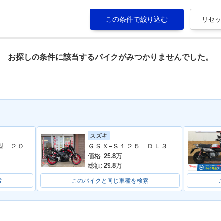
お探しの条件に該当するバイクがみつかりませんでした。
スズキ
グロム ＪＣ９２型 ２０２３年モデル リアキャリア 社外ＢＯＸベース サイドスタンド
ＧＳＸ−Ｓ１２５ ＤＬ３２Ｂ型 ２０１９年モデル ＡＢＳ フェンダーレス 社外フェンダー レバー
価格:
25.8
万
総額:
29.8
万
索
このバイクと同じ車種を検索