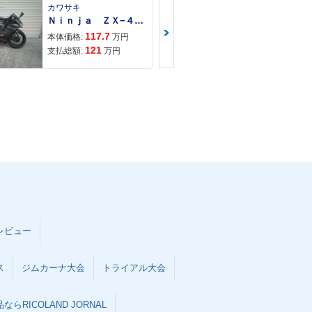
カワサキ
カワサキ
Ｎｉｎｊａ ＺＸ−４Ｒ ＳＥ
Ｚ９００ＲＳ
117.7
150
本体価格:
万円
本体価格:
121
157
支払総額:
万円
支払総額:
レビュー
ス
ジムカーナ大会
トライアル大会
らRICOLAND JORNAL