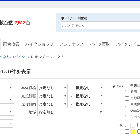
キーワード検索
載台数
2,512
台
画像検索
バイクショップ
メンテナンス
バイク買取
バイクレビ
ベネリのバイク
＞
レオンチーノ１２５
 0～0件を表示
中古
その他
本体価格
～
新着
支払総額
～
複数
走行距離
～
車両
Goo
地域
ショ
色