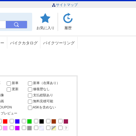
サイトマップ
お気に入り
履歴
ュー
バイクカタログ
バイクツーリング
車
新車
新車（在庫あり）
更新
修復歴なし
画像
支払総額あり
動画
無料見積可能
COUPON
ASKを含めない
ップレビュー