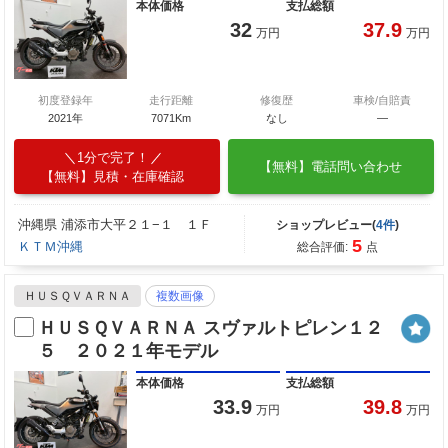
本体価格
支払総額
32
37.9
万円
万円
初度登録年
走行距離
修復歴
車検/自賠責
2021年
7071Km
なし
―
1分で完了！
【無料】電話問い合わせ
【無料】見積・在庫確認
沖縄県 浦添市大平２１−１ １Ｆ
ショップレビュー(
4件
)
5
ＫＴＭ沖縄
総合評価:
点
ＨＵＳＱＶＡＲＮＡ
複数画像
ＨＵＳＱＶＡＲＮＡ スヴァルトピレン１２
５ ２０２１年モデル
本体価格
支払総額
33.9
39.8
万円
万円