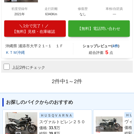
初度登録年
走行距離
修復歴
車検/自賠責
2021年
6340Km
なし
―
1分で完了！
【無料】電話問い合わせ
【無料】見積・在庫確認
沖縄県 浦添市大平２１−１ １Ｆ
ショップレビュー(
4件
)
5
ＫＴＭ沖縄
総合評価:
点
上記2件にチェック
2件中1～2件
お探しのバイクからのおすすめ
ＨＵ
ＨＵＳＱＶＡＲＮＡ
スヴァルトピレン２５０
価格:
価格:
33.5
万
総額:
総額:
39.8
万