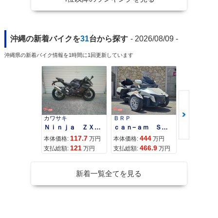
沖縄の新着バイクを
31
台から探す
- 2026/08/09 -
沖縄県の新着バイク情報を1時間に1回更新しています
カワサキ
ＢＲＰ
スズキ
Ｎｉｎｊａ ＺＸ−４Ｒ ＳＥ
ｃａｎ−ａｍ ＳＰＹＤＥＲ ＲＴ ＬＩＭＩＴＥＤ
117.7
444
68
本体価格:
万円
本体価格:
万円
本体価格:
121
466.9
72
支払総額:
万円
支払総額:
万円
支払総額:
新着一覧全てを見る