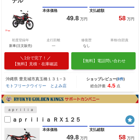
デル
本体価格
支払総額
49.8
58
万円
万円
初度登録年
走行距離
修復歴
車検/自賠責
新車(注文販売)
―
なし
1分で完了！
【無料】電話問い合わせ
【無料】見積・在庫確認
沖縄県 豊見城市真玉橋１３１−３
ショップレビュー(
8件
)
4.5
モトフリークウイリー とよみ店
総合評価:
点
ａｐｒｉｌｉａ
ａｐｒｉｌｉａ ＲＸ１２５
本体価格
支払総額
49.8
58
万円
万円