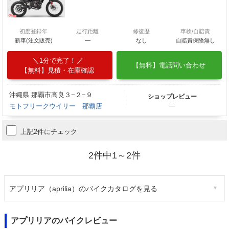
初度登録年
走行距離
修復歴
車検/自賠責
新車(注文販売)
―
なし
自賠責保険無し
1分で完了！
【無料】電話問い合わせ
【無料】見積・在庫確認
沖縄県 那覇市高良３−２−９
ショップレビュー
モトフリークウイリー 那覇店
―
上記2件にチェック
2件中1～2件
アプリリア（aprilia）のバイクカタログを見る
アプリリアのバイクレビュー