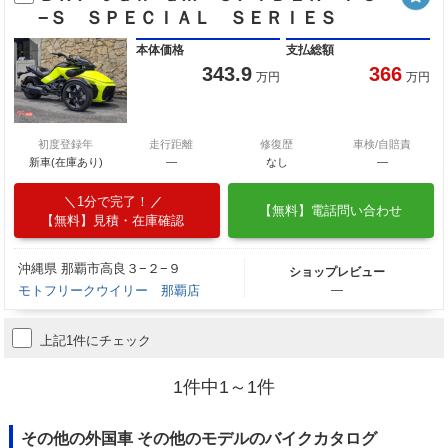
−Ｓ ＳＰＥＣＩＡＬ ＳＥＲＩＥＳ
本体価格
支払総額
343.9
366
万円
万円
初度登録年
走行距離
修復歴
車検/自賠責
新車(在庫あり)
―
なし
―
1分で完了！
【無料】電話問い合わせ
【無料】見積・在庫確認
沖縄県 那覇市高良３−２−９
ショップレビュー
モトフリークウイリー 那覇店
―
上記1件にチェック
1件中1～1件
その他の外国車 その他のモデルのバイクカタログ