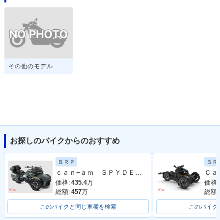
その他のモデル
お探しのバイクからのおすすめ
ＢＲＰ
ＢＲ
ｃａｎ−ａｍ ＳＰＹＤＥＲ Ｆ３ Ｌｉｍｉｔｅｄ Ｓｐｅｃｉａｌ Ｓｅｒｉｅｓ
価格:
435.4
万
価格:
総額:
457
万
総額:
このバイクと同じ車種を検索
このバイク