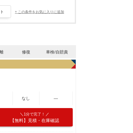
+ この条件をお気に入りに追加
離
修復
車検/自賠責
なし
―
1分で完了！
【無料】見積・在庫確認