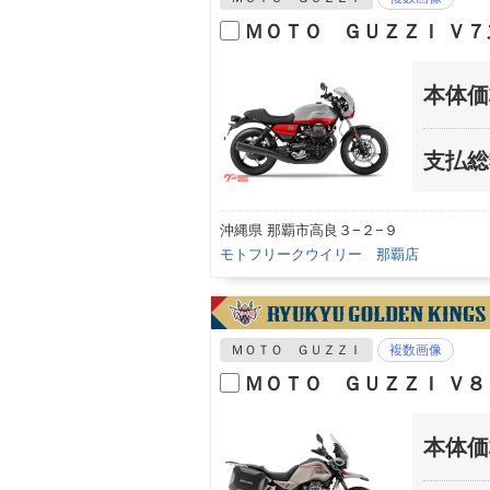
ＭＯＴＯ ＧＵＺＺＩ Ｖ
本体価
支払総
沖縄県 那覇市高良３−２−９
モトフリークウイリー 那覇店
ＭＯＴＯ ＧＵＺＺＩ
複数画像
ＭＯＴＯ ＧＵＺＺＩ Ｖ
本体価