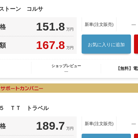
７ストーン コルサ
151.8
新車(注文販売)
―
格
万円
167.8
額
お気に入りに追加
万円
ショップレビュー
【無料】電
―
８５ ＴＴ トラベル
189.7
新車(注文販売)
―
格
万円