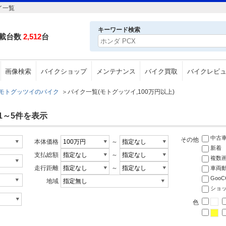
イ一覧
キーワード検索
載台数
2,512
台
画像検索
バイクショップ
メンテナンス
バイク買取
バイクレビ
モトグッツイのバイク
＞
バイク一覧(モトグッツイ,100万円以上)
1～5件を表示
中古
その他
本体価格
～
新着
支払総額
～
複数
走行距離
～
車両
Goo
地域
ショ
色