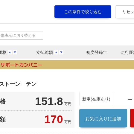
画像表示に切り替える
価格
支払総額
初度登録年
走行距
７ストーン テン
151.8
新車(在庫あり)
―
格
万円
170
額
お気に入りに追加
万円