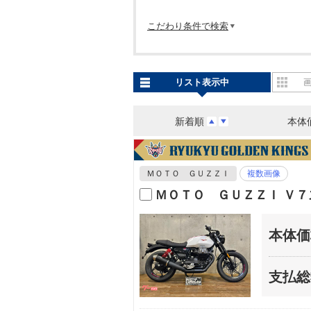
こだわり条件で検索
リスト表示中
新着順
本体
ＭＯＴＯ ＧＵＺＺＩ
複数画像
ＭＯＴＯ ＧＵＺＺＩ Ｖ
本体価
支払総