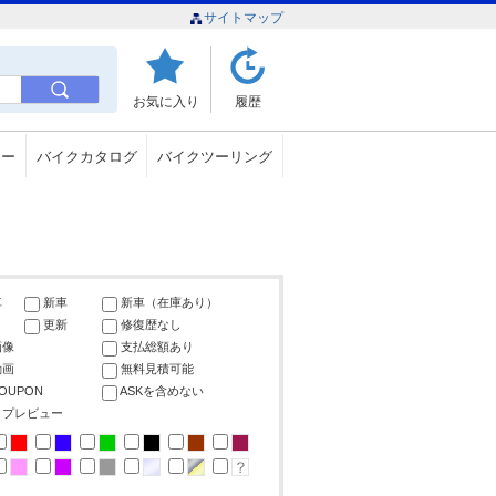
サイトマップ
お気に入り
履歴
ュー
バイクカタログ
バイクツーリング
車
新車
新車（在庫あり）
更新
修復歴なし
画像
支払総額あり
動画
無料見積可能
COUPON
ASKを含めない
ップレビュー