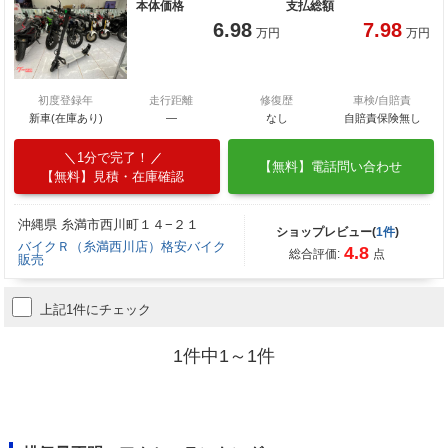
本体価格
支払総額
6.98
7.98
万円
万円
初度登録年
走行距離
修復歴
車検/自賠責
新車(在庫あり)
―
なし
自賠責保険無し
1分で完了！
【無料】電話問い合わせ
【無料】見積・在庫確認
沖縄県 糸満市西川町１４−２１
ショップレビュー(
1件
)
バイクＲ（糸満西川店）格安バイク
4.8
総合評価:
点
販売
上記1件にチェック
1件中1～1件