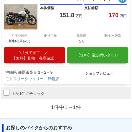
本体価格
支払総額
151.8
170
万円
万円
初度登録年
走行距離
修復歴
車検/自賠責
新車(在庫あり)
―
なし
―
1分で完了！
【無料】電話問い合わせ
【無料】見積・在庫確認
沖縄県 那覇市高良３−２−９
ショップレビュー
モトフリークウイリー 那覇店
―
上記1件にチェック
1件中1～1件
お探しのバイクからのおすすめ