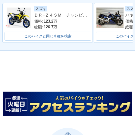
スズキ
スズ
ＤＲ−Ｚ４ＳＭ チャンピオンイエローカラー カスタム外装
価格:
123.2
万
価格:
総額:
126.7
万
総額:
このバイクと同じ車種を検索
このバイク