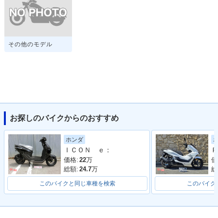
その他のモデル
お探しのバイクからのおすすめ
ホンダ
ＩＣＯＮ ｅ：
Ｐ
価格:
22
万
価
総額:
24.7
万
総
このバイクと同じ車種を検索
このバイク