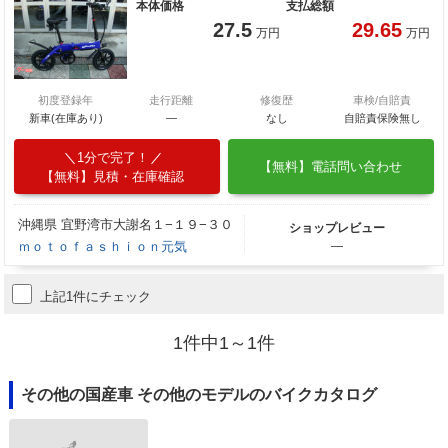
本体価格
支払総額
27.5
29.65
万円
万円
初度登録年
走行距離
修復歴
車検/自賠責
新車(在庫あり)
―
なし
自賠責保険無し
1分で完了！
【無料】電話問い合わせ
【無料】見積・在庫確認
沖縄県 宜野湾市大謝名１−１９−３０
ショップレビュー
ｍｏｔｏｆａｓｈｉｏｎ元気
―
上記1件にチェック
1件中1～1件
その他の国産車 その他のモデルのバイクカタログ